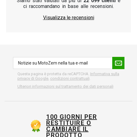
Siamo stati valutati da più di
22 099 clienti
e
ci raccomandano in base alle recensioni.
Visualizza le recensioni
Questa pagina è protetta da reCAPTCHA.
Informativa sulla
privacy di Google
,
condizioni contrattuali
.
Ulteriori informazioni sul trattamento dei dati personali
100 GIORNI PER
RESTITUIRE O
CAMBIARE IL
PRODOTTO