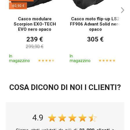
-60,90 €
Casco modulare
Casco moto flip-up LS2
Scorpion EXO-TECH
FF906 Advant Solid nero
EVO nero opaco
opaco
239 €
305 €
299,90 €
In
In
magazzino
magazzino
COSA DICONO DI NOI I CLIENTI?
4.9