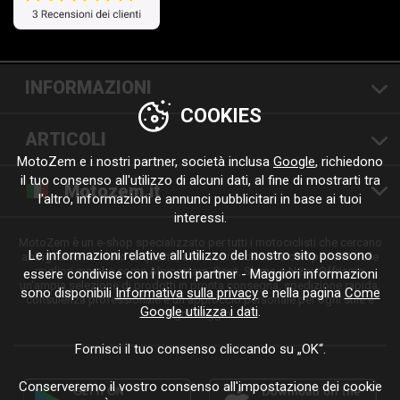
INFORMAZIONI
COOKIES
ARTICOLI
MotoZem e i nostri partner, società inclusa
Google
, richiedono
il tuo consenso all'utilizzo di alcuni dati, al fine di mostrarti tra
Motozem.it
l'altro, informazioni e annunci pubblicitari in base ai tuoi
interessi.
MotoZem è un e-shop specializzato per tutti i motociclisti che cercano
Le informazioni relative all'utilizzo del nostro sito possono
abbigliamento moto di qualità, accessori, ricambi e componenti delle
migliori marche come Alpinestars, Revit, Shima o Nexx. Offriamo
essere condivise con i nostri partner - Maggiori informazioni
un'ampia selezione di prodotti in pronta consegna, spedizione rapida,
sono disponibili
Informativa sulla privacy
e nella pagina
Come
consulenza professionale e un approccio personale per ogni stile e
Google utilizza i dati
.
ogni viaggio.
Fornisci il tuo consenso cliccando su „OK“.
Conserveremo il vostro consenso all'impostazione dei cookie