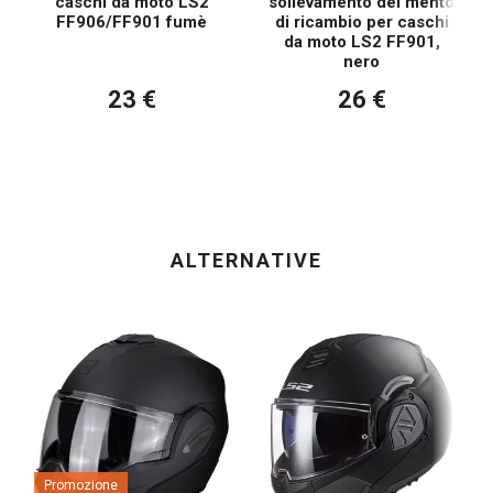
caschi da moto LS2
sollevamento del mento
FF906/FF901 fumè
di ricambio per caschi
da moto LS2 FF901,
nero
23 €
26 €
ALTERNATIVE
Promozione