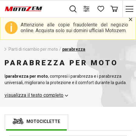
Attenzione alle copie fraudolente del negozio
online. Acquista solo sui domini ufficiali Motozem.
Parti di ricambio per moto
/
parabrezza
PARABREZZA PER MOTO
I
parabrezza per moto
, compresi i parabrezza e i parabrezza
universali, migliorano la protezione e il comfort durante la guida.
Offriamo un'ampia selezione di questi componenti che
visualizza il testo completo
soddisfano i più elevati standard di qualità e durata. Consigliamo
anche altri componenti, come le
protezioni antiurto
.
MOTOCICLETTE