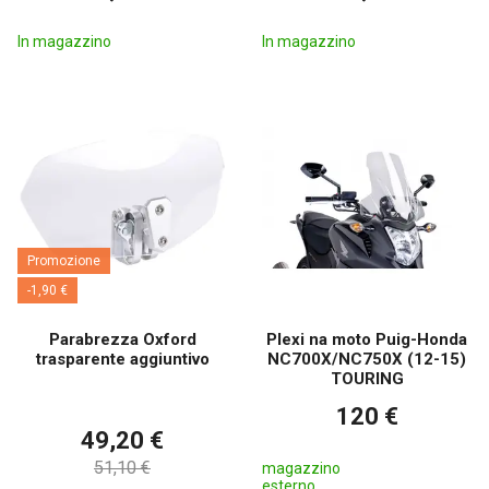
In magazzino
In magazzino
Promozione
-1,90 €
Parabrezza Oxford
Plexi na moto Puig-Honda
trasparente aggiuntivo
NC700X/NC750X (12-15)
TOURING
120 €
49,20 €
51,10 €
magazzino
esterno