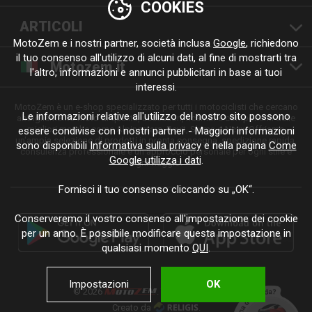
COOKIES
ARTICOLI
MotoZem e i nostri partner, società inclusa
Google
, richiedono
il tuo consenso all'utilizzo di alcuni dati, al fine di mostrarti tra
Motozem.it
l'altro, informazioni e annunci pubblicitari in base ai tuoi
interessi.
MotoZem è un e-shop specializzato per tutti i motociclisti che cercano
Le informazioni relative all'utilizzo del nostro sito possono
abbigliamento moto di qualità, accessori, ricambi e componenti delle
migliori marche come Alpinestars, Revit, Shima o Nexx. Offriamo
essere condivise con i nostri partner - Maggiori informazioni
un'ampia selezione di prodotti in pronta consegna, spedizione rapida,
sono disponibili
Informativa sulla privacy
e nella pagina
Come
consulenza professionale e un approccio personale per ogni stile e
Google utilizza i dati
.
ogni viaggio.
Fornisci il tuo consenso cliccando su „OK“.
Conserveremo il vostro consenso all'impostazione dei cookie
per un anno. È possibile modificare questa impostazione in
qualsiasi momento
QUI
.
Impostazioni
OK
© 2026
. Tutti i diritti riservati.
Creato da
.