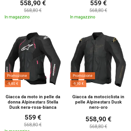
558,90 €
559 €
568,80 €
568,80 €
In magazzino
In magazzino
Promozione
Promozione
-9,80 €
-9,90 €
Giacca da moto in pelle da
Giacca da motociclista in
donna Alpinestars Stella
pelle Alpinestars Dusk
Dusk nera-rosa-bianca
nero-oro
559 €
558,90 €
568,80 €
568,80 €