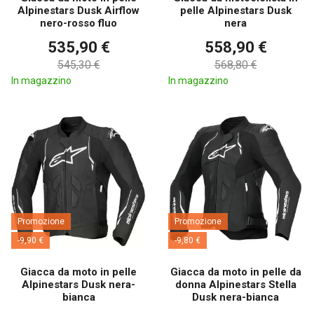
Alpinestars Dusk Airflow
pelle Alpinestars Dusk
nero-rosso fluo
nera
535,90 €
558,90 €
545,30 €
568,80 €
In magazzino
In magazzino
Promozione
Promozione
-9,90 €
-9,80 €
Giacca da moto in pelle
Giacca da moto in pelle da
Alpinestars Dusk nera-
donna Alpinestars Stella
bianca
Dusk nera-bianca