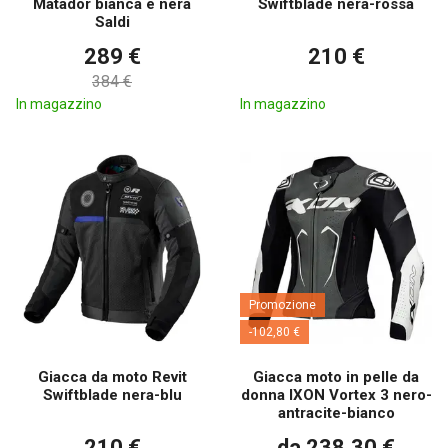
Matador bianca e nera
Swiftblade nera-rossa
Saldi
289 €
210 €
384 €
In magazzino
In magazzino
Promozione
-102,80 €
Giacca da moto Revit
Giacca moto in pelle da
Swiftblade nera-blu
donna IXON Vortex 3 nero-
antracite-bianco
210 €
da 238,30 €