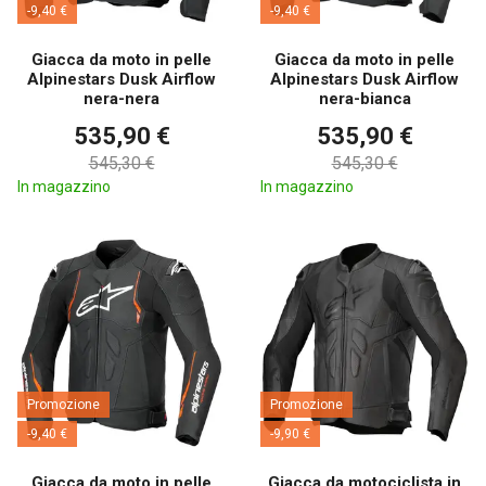
-9,40 €
-9,40 €
Giacca da moto in pelle
Giacca da moto in pelle
Alpinestars Dusk Airflow
Alpinestars Dusk Airflow
nera-nera
nera-bianca
535,90 €
535,90 €
545,30 €
545,30 €
In magazzino
In magazzino
Promozione
Promozione
-9,40 €
-9,90 €
Giacca da moto in pelle
Giacca da motociclista in