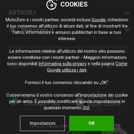
COOKIES
ARTICOLI
MotoZem e i nostri partner, società inclusa
Google
, richiedono
il tuo consenso all'utilizzo di alcuni dati, al fine di mostrarti tra
Motozem.it
l'altro, informazioni e annunci pubblicitari in base ai tuoi
interessi.
MotoZem è un e-shop specializzato per tutti i motociclisti che cercano
Le informazioni relative all'utilizzo del nostro sito possono
abbigliamento moto di qualità, accessori, ricambi e componenti delle
migliori marche come Alpinestars, Revit, Shima o Nexx. Offriamo
essere condivise con i nostri partner - Maggiori informazioni
un'ampia selezione di prodotti in pronta consegna, spedizione rapida,
sono disponibili
Informativa sulla privacy
e nella pagina
Come
consulenza professionale e un approccio personale per ogni stile e
Google utilizza i dati
.
ogni viaggio.
Fornisci il tuo consenso cliccando su „OK“.
Conserveremo il vostro consenso all'impostazione dei cookie
per un anno. È possibile modificare questa impostazione in
qualsiasi momento
QUI
.
Impostazioni
OK
© 2026
. Tutti i diritti riservati.
Creato da
.