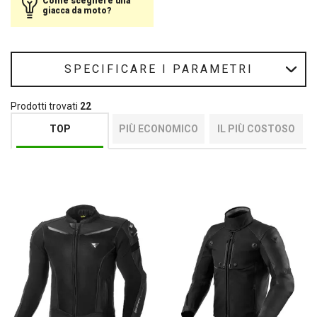
Come scegliere una
giacca da moto?
SPECIFICARE I PARAMETRI
Prodotti trovati
22
TOP
PIÙ ECONOMICO
IL PIÙ COSTOSO