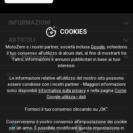
INFORMAZIONI
COOKIES
ARTICOLI
MotoZem e i nostri partner, società inclusa
Google
, richiedono
il tuo consenso all'utilizzo di alcuni dati, al fine di mostrarti tra
Motozem.it
l'altro, informazioni e annunci pubblicitari in base ai tuoi
interessi.
MotoZem è un e-shop specializzato per tutti i motociclisti che cercano
Le informazioni relative all'utilizzo del nostro sito possono
abbigliamento moto di qualità, accessori, ricambi e componenti delle
migliori marche come Alpinestars, Revit, Shima o Nexx. Offriamo
essere condivise con i nostri partner - Maggiori informazioni
un'ampia selezione di prodotti in pronta consegna, spedizione rapida,
sono disponibili
Informativa sulla privacy
e nella pagina
Come
consulenza professionale e un approccio personale per ogni stile e
Google utilizza i dati
.
ogni viaggio.
Fornisci il tuo consenso cliccando su „OK“.
Conserveremo il vostro consenso all'impostazione dei cookie
per un anno. È possibile modificare questa impostazione in