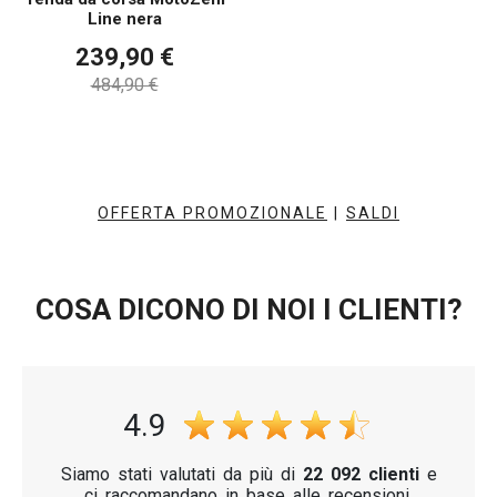
Line nera
239,90 €
484,90 €
OFFERTA PROMOZIONALE
|
SALDI
COSA DICONO DI NOI I CLIENTI?
4.9
Siamo stati valutati da più di
22 092 clienti
e
ci raccomandano in base alle recensioni.