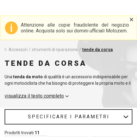
Attenzione alle copie fraudolente del negozio
online. Acquista solo sui domini ufficiali Motozem.
Accessori
/
strumenti di riparazione
/
tende da corsa
TENDE DA CORSA
Una
tenda da moto
di qualità è un accessorio indispensabile per
ogni motociclista che ha bisogno di proteggere la propria moto e il
proprio equipaggiamento durante le gare o le spedizioni più
visualizza il testo completo
lunghe. Nella nostra gamma troverete
tende da competizione
che offrono un riparo affidabile da pioggia, sole e vento. Queste
tende da moto
sono realizzate con materiali resistenti e sono
facili da montare e trasportare. Una scelta popolare è la
tenda da
SPECIFICARE I PARAMETRI
corsa 3x3
, che offre molto spazio per la moto, gli attrezzi e altre
attrezzature, pur essendo compatta e facilmente trasportabile.
Prodotti trovati
11
Grazie a una costruzione di qualità e a una superficie