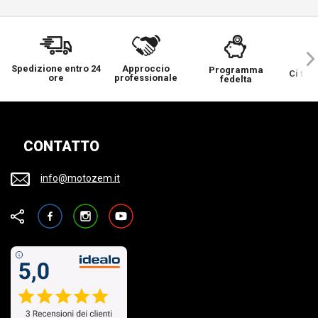
Spedizione entro 24
Approccio
Programma
Ci ten
ore
professionale
fedelta
CONTATTO
info@motozem.it
Facebook
Instagram
YouTube