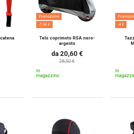
Promozione
Promozio
-7,90 €
-4 €
 catena
Telo coprimoto RSA nero-
Tazz
argento
M
da 20,60 €
28,50 €
In
In
magazzino
magazzi