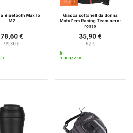
-26,10 €
no Bluetooth MaxTo
Giacca softshell da donna
M2
MotoZem Racing Team nero-
rosso
78,60 €
35,90 €
99,30 €
62 €
In
no
magazzino