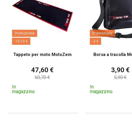
Promozione
Promozione
-13,10 €
-2 €
Tappeto per moto MotoZem
Borsa a tracolla 
47,60 €
3,90 €
60,70 €
5,90 €
In
In
magazzino
magazzino