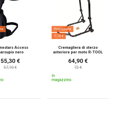
ne
Promozione
-7,10 €
inestars Access
Cremagliera di sterzo
arsupio nero
anteriore per moto R-TOOL
55,30 €
64,90 €
57,10 €
72 €
In
no
magazzino