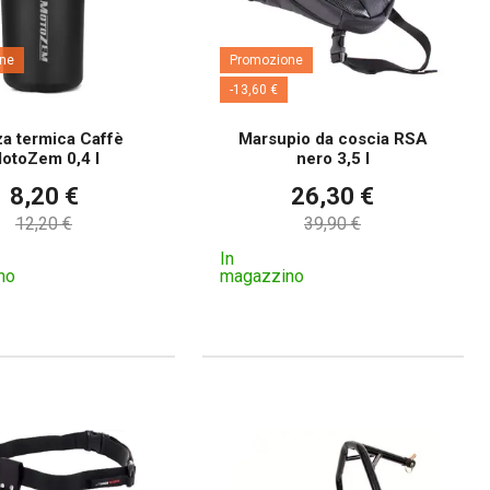
ne
Promozione
-13,60 €
a termica Caffè
Marsupio da coscia RSA
otoZem 0,4 l
nero 3,5 l
8,20 €
26,30 €
12,20 €
39,90 €
In
no
magazzino