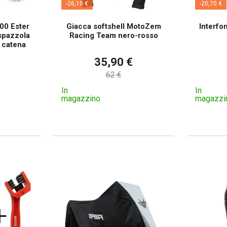
-26,10 €
-20,70 €
100 Ester
Giacca softshell MotoZem
Interfo
 spazzola
Racing Team nero-rosso
a catena
35,90 €
62 €
In
In
magazzino
magazzi