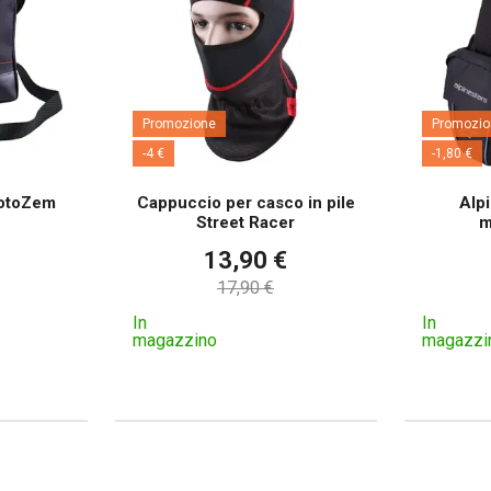
Promozione
Promozio
-4 €
-1,80 €
MotoZem
Cappuccio per casco in pile
Alp
Street Racer
m
13,90 €
17,90 €
In
In
magazzino
magazzi