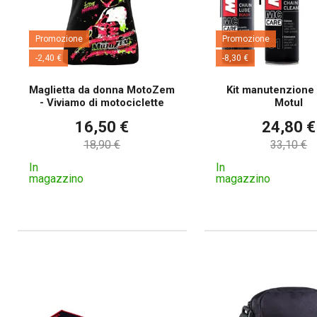
Promozione
Promozione
-2,40 €
-8,30 €
Maglietta da donna MotoZem
Kit manutenzione
- Viviamo di motociclette
Motul
16,50 €
24,80 €
18,90 €
33,10 €
In
In
magazzino
magazzino