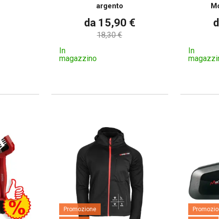
argento
Mo
da 15,90 €
d
18,30 €
In
In
magazzino
magazzi
Promozione
Promozio