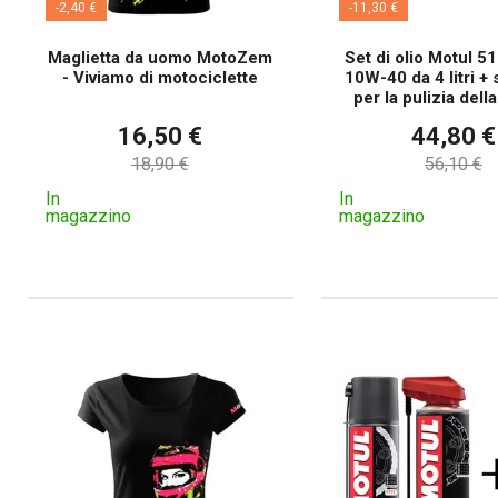
-2,40 €
-11,30 €
Maglietta da uomo MotoZem
Set di olio Motul 5
- Viviamo di motociclette
10W-40 da 4 litri +
per la pulizia dell
16,50 €
44,80 €
18,90 €
56,10 €
In
In
magazzino
magazzino