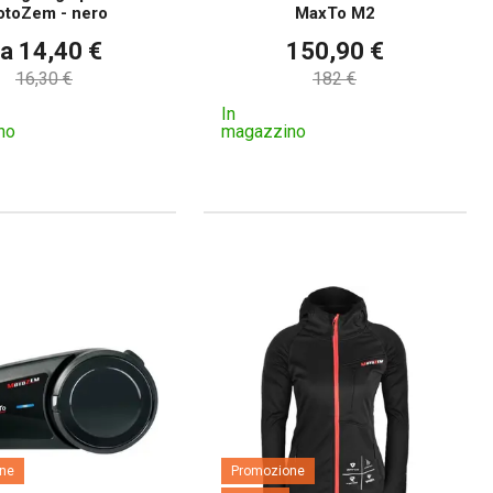
toZem - nero
MaxTo M2
a 14,40 €
150,90 €
16,30 €
182 €
In
no
magazzino
ne
Promozione