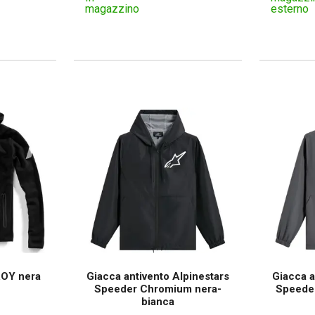
magazzino
esterno
ROY nera
Giacca antivento Alpinestars
Giacca a
Speeder Chromium nera-
Speeder
bianca