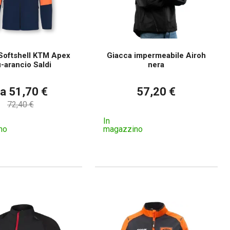
Softshell KTM Apex
Giacca impermeabile Airoh
u-arancio Saldi
nera
a 51,70 €
57,20 €
72,40 €
In
no
magazzino