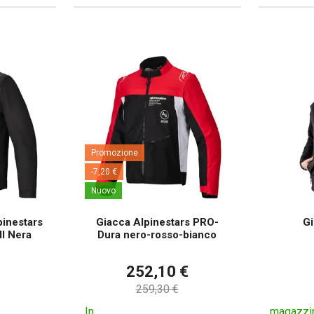
Promozione
-7,20 €
Nuovo
pinestars
Giacca Alpinestars PRO-
Gi
ll Nera
Dura nero-rosso-bianco
252,10 €
259,30 €
In
magazzi