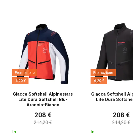
Promozione
Promozione
-6,20 €
-6,20 €
Giacca Softshell Alpinestars
Giacca Softshell Al
Lite Dura Softshell Blu-
Lite Dura Softshe
Arancio-Bianco
208 €
208 €
214,20 €
214,20 €
In
In