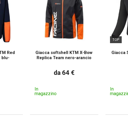
TOP
KTM Red
Giacca softshell KTM X-Bow
Giacca 
 blu-
Replica Team nero-arancio
da 64 €
In
In
magazzino
magazzi