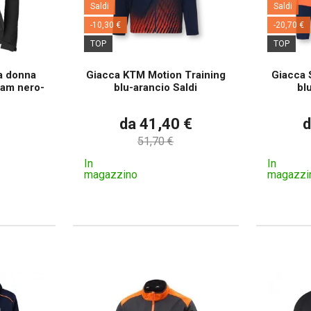
Saldi
Saldi
-10,30 €
-20,70 €
TOP
TOP
da donna
Giacca KTM Motion Training
Giacca 
am nero-
blu-arancio Saldi
bl
da 41,40 €
d
51,70 €
In
In
magazzino
magazzi