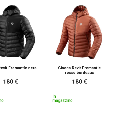
evit Fremantle nera
Giacca Revit Fremantle
rosso bordeaux
180 €
180 €
In
no
magazzino