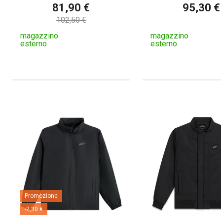
81,90 €
95,30 €
102,50 €
magazzino
magazzino
esterno
esterno
Promozione
-2,30 €