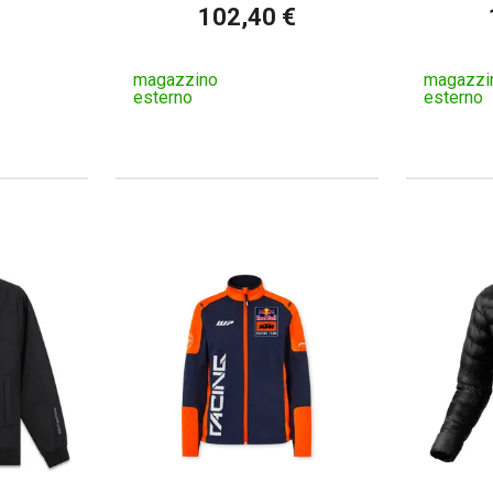
102,40 €
magazzino
magazzi
esterno
esterno