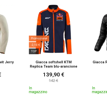
Promozione
-2,10 €
TOP
vit Jerry
Giacca softshell KTM
Giacca R
Replica Team blu-arancione
€
139,90 €
142 €
In
In
magazzino
magazzi