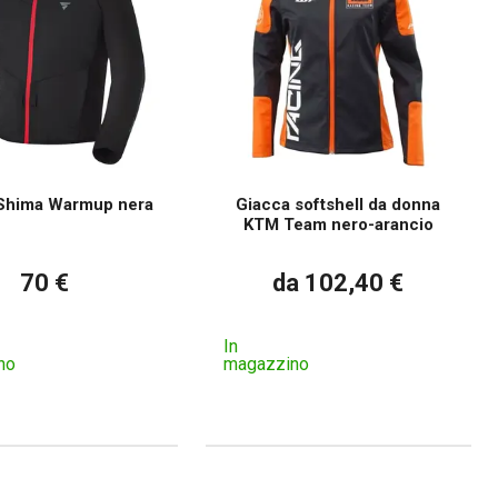
Shima Warmup nera
Giacca softshell da donna
KTM Team nero-arancio
70 €
da 102,40 €
In
no
magazzino