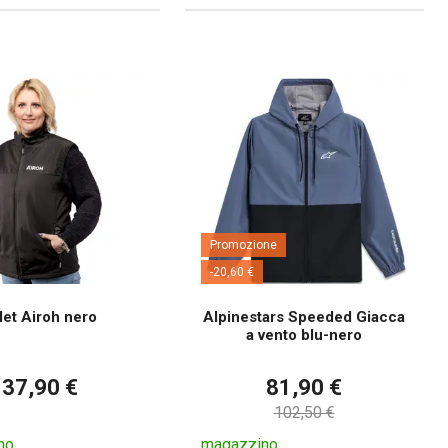
Promozione
-20,60 €
let Airoh nero
Alpinestars Speeded Giacca
a vento blu-nero
37,90 €
81,90 €
102,50 €
no
magazzino