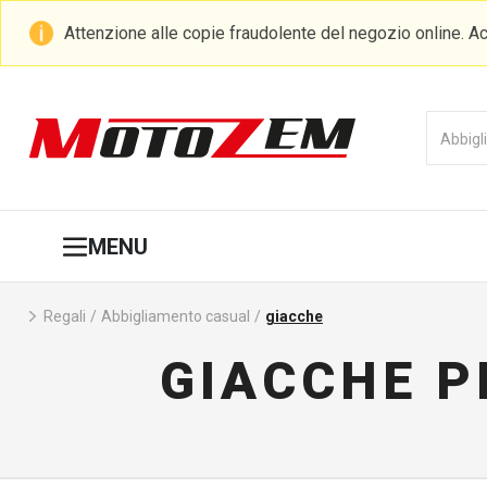
Attenzione alle copie fraudolente del negozio online. Ac
MENU
Regali
/
Abbigliamento casual
/
giacche
GIACCHE P