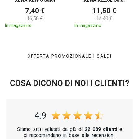
XENA XLH-6 Saldi
XENA XZZ6L Saldi
7,40 €
11,50 €
16,50 €
14,40 €
In magazzino
In magazzino
OFFERTA PROMOZIONALE
|
SALDI
COSA DICONO DI NOI I CLIENTI?
4.9
Siamo stati valutati da più di
22 089 clienti
e
ci raccomandano in base alle recensioni.