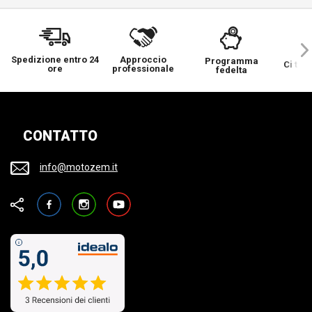
Spedizione entro 24
Approccio
Programma
Ci ten
ore
professionale
fedelta
CONTATTO
info@motozem.it
Facebook
Instagram
YouTube