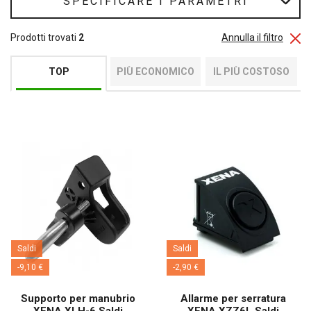
SPECIFICARE I PARAMETRI
Prodotti trovati
2
Annulla il filtro
TOP
PIÙ ECONOMICO
IL PIÙ COSTOSO
Saldi
Saldi
-9,10 €
-2,90 €
Supporto per manubrio
Allarme per serratura