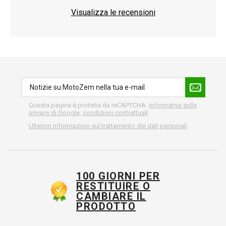
Visualizza le recensioni
Questa pagina è protetta da reCAPTCHA.
Informativa sulla
privacy di Google
,
condizioni contrattuali
.
Ulteriori informazioni sul trattamento dei dati personali
100 GIORNI PER
RESTITUIRE O
CAMBIARE IL
PRODOTTO