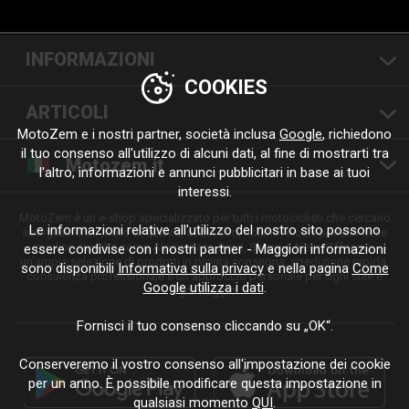
INFORMAZIONI
COOKIES
ARTICOLI
MotoZem e i nostri partner, società inclusa
Google
, richiedono
il tuo consenso all'utilizzo di alcuni dati, al fine di mostrarti tra
Motozem.it
l'altro, informazioni e annunci pubblicitari in base ai tuoi
interessi.
MotoZem è un e-shop specializzato per tutti i motociclisti che cercano
Le informazioni relative all'utilizzo del nostro sito possono
abbigliamento moto di qualità, accessori, ricambi e componenti delle
migliori marche come Alpinestars, Revit, Shima o Nexx. Offriamo
essere condivise con i nostri partner - Maggiori informazioni
un'ampia selezione di prodotti in pronta consegna, spedizione rapida,
sono disponibili
Informativa sulla privacy
e nella pagina
Come
consulenza professionale e un approccio personale per ogni stile e
Google utilizza i dati
.
ogni viaggio.
Fornisci il tuo consenso cliccando su „OK“.
Conserveremo il vostro consenso all'impostazione dei cookie
per un anno. È possibile modificare questa impostazione in
qualsiasi momento
QUI
.