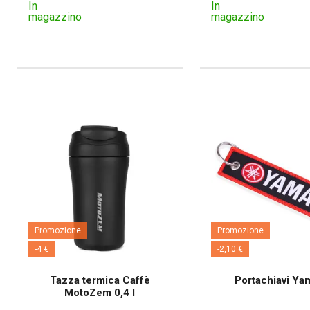
In
In
magazzino
magazzino
Promozione
Promozione
-4 €
-2,10 €
Tazza termica Caffè
Portachiavi Ya
MotoZem 0,4 l