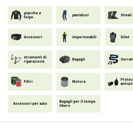
giacche e
pantaloni
Stivali
felpe
Accessori
impermeabili
Gilet
strumenti di
Bagagli
Serrat
riparazione
Protez
Filtri
Motore
antiur
Bagagli per il tempo
Accessori per auto
libero