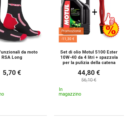
Promozione
-11,30 €
funzionali da moto
Set di olio Motul 5100 Ester
RSA Long
10W-40 da 4 litri + spazzola
per la pulizia della catena
5,70 €
44,80 €
56,10 €
In
no
magazzino