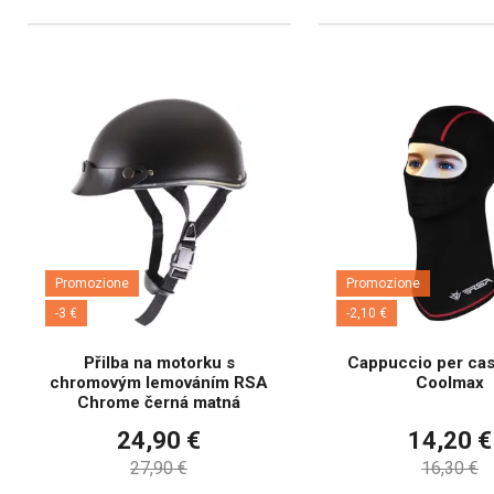
Promozione
Promozione
-3 €
-2,10 €
Přilba na motorku s
Cappuccio per ca
chromovým lemováním RSA
Coolmax
Chrome černá matná
24,90 €
14,20 €
27,90 €
16,30 €