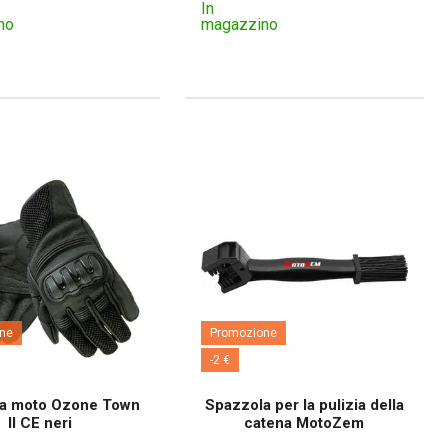
In
no
magazzino
ne
Promozione
-2 €
da moto Ozone Town
Spazzola per la pulizia della
II CE neri
catena MotoZem