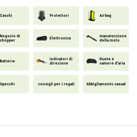
Caschi
Protettori
Airbag
Negozio di
manutenzione
Elettronica
chopper
della moto
indicatori di
Ruote e
Batterie
direzione
camere d'aria
Specchi
consigli per i regali
Abbigliamento casual