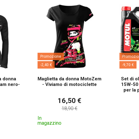
Promozione
Promozio
-2,40 €
-9,70 €
da donna
Maglietta da donna MotoZem
Set di o
am nero-
- Viviamo di motociclette
15W-50 d
per la 
16,50 €
18,90 €
In
magazzino