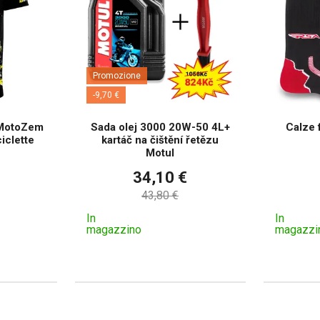
Promozione
-9,70 €
 MotoZem
Sada olej 3000 20W-50 4L+
Calze 
iclette
kartáč na čištění řetězu
Motul
34,10 €
43,80 €
In
In
magazzino
magazzi