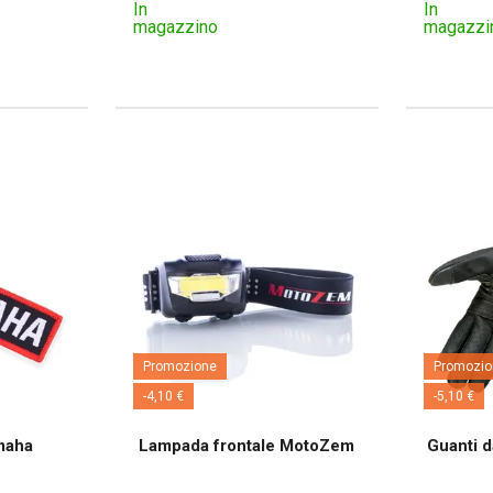
In
In
magazzino
magazzi
Promozione
Promozio
-4,10 €
-5,10 €
maha
Lampada frontale MotoZem
Guanti 