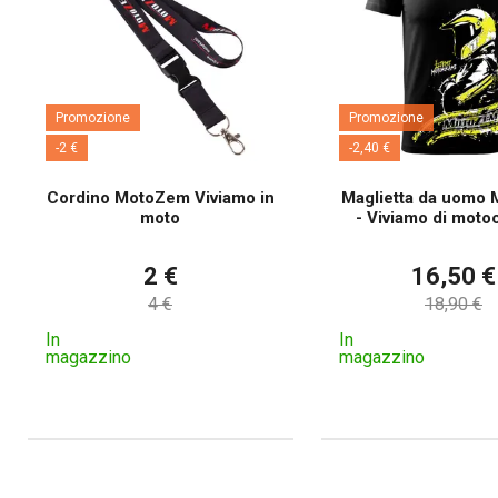
Promozione
Promozione
-2 €
-2,40 €
Cordino MotoZem Viviamo in
Maglietta da uomo
moto
- Viviamo di motoc
2 €
16,50 €
4 €
18,90 €
In
In
magazzino
magazzino