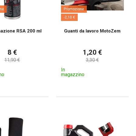
ne
Promozione
-2,10 €
azione RSA 200 ml
Guanti da lavoro MotoZem
8 €
1,20 €
11,90 €
3,30 €
In
no
magazzino