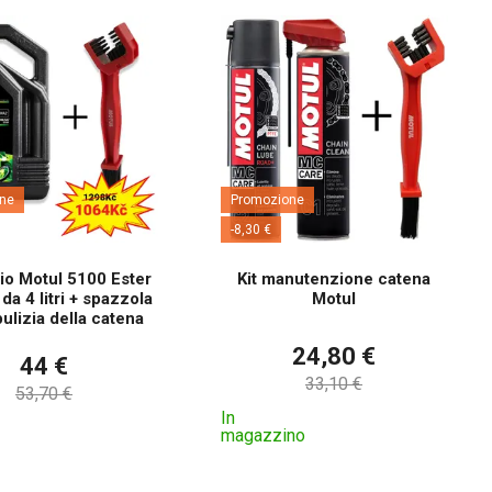
ne
Promozione
-8,30 €
lio Motul 5100 Ester
Kit manutenzione catena
a 4 litri + spazzola
Motul
pulizia della catena
24,80 €
44 €
33,10 €
53,70 €
In
magazzino