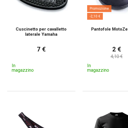
Promozione
-2,10 €
Cuscinetto per cavalletto
Pantofole MotoZ
laterale Yamaha
7 €
2 €
4,10 €
In
In
magazzino
magazzino