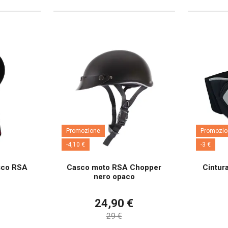
Promozione
Promozio
-4,10 €
-3 €
sco RSA
Casco moto RSA Chopper
Cintur
nero opaco
24,90 €
29 €