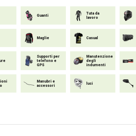
Tuta da
Guanti
lavoro
Maglie
Casual
Supporti per
Manutenzione
ure
telefono e
degli
GPS
indumenti
ioni
Manubri e
luci
to
accessori