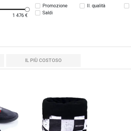
Promozione
II. qualità
Saldi
1 476
€
IL PIÙ COSTOSO