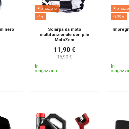
Promozione
Promozio
-4 €
-3,90 €
em nero
Sciarpa da moto
Impregn
multifunzionale con pile
MotoZem
11,90 €
15,90 €
In
In
magazzino
magazzi