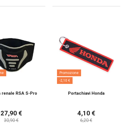
ne
Promozione
-2,10 €
a renale RSA S-Pro
Portachiavi Honda
27,90 €
4,10 €
30,90 €
6,20 €