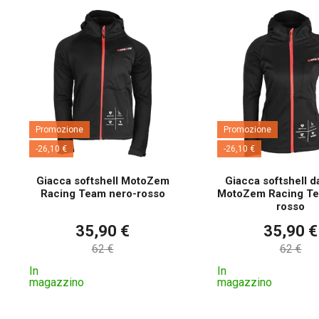
Promozione
Promozione
-26,10 €
-26,10 €
Giacca softshell MotoZem
Giacca softshell 
Racing Team nero-rosso
MotoZem Racing Te
rosso
35,90 €
35,90 €
62 €
62 €
In
In
magazzino
magazzino