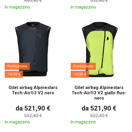
449,40 €
553,40 €
In magazzino
In magazzino
Promozione
Promozione
-10,50 €
-10,50 €
Gilet airbag Alpinestars
Gilet airbag Alpinestars
Tech-Air®3 V2 nero
Tech-Air®3 V2 giallo fluo-
nero
da 521,90 €
da 521,90 €
532,40 €
532,40 €
In magazzino
In magazzino