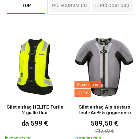
TOP
PIÙ ECONOMICO
IL PIÙ COSTOSO
Promozione
-128 €
Gilet airbag HELITE Turtle
Gilet airbag Alpinestars
2 giallo fluo
Tech-Air® 5 grigio-nero
da 599 €
589,50 €
717,50 €
In magazzino
In magazzino