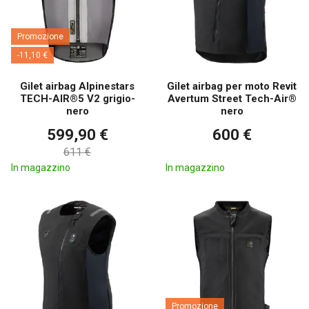
Promozione
-11,10 €
Gilet airbag Alpinestars
Gilet airbag per moto Revit
TECH-AIR®5 V2 grigio-
Avertum Street Tech-Air®
nero
nero
599,90 €
600 €
611 €
In magazzino
In magazzino
Promozione