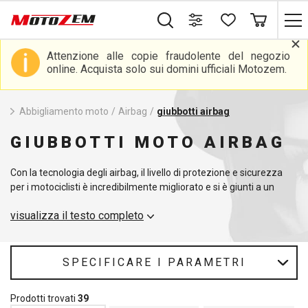
Attenzione alle copie fraudolente del negozio
online. Acquista solo sui domini ufficiali Motozem.
Abbigliamento moto
/
Airbag
/
giubbotti airbag
GIUBBOTTI MOTO AIRBAG
Con la tecnologia degli airbag, il livello di protezione e sicurezza
per i motociclisti è incredibilmente migliorato e si è giunti a un
livello di protezione molto più elevato. Nella nostra gamma
visualizza il testo completo
troverete giubbotti airbag in nero o in colori vivaci.
SPECIFICARE I PARAMETRI
Prodotti trovati
39