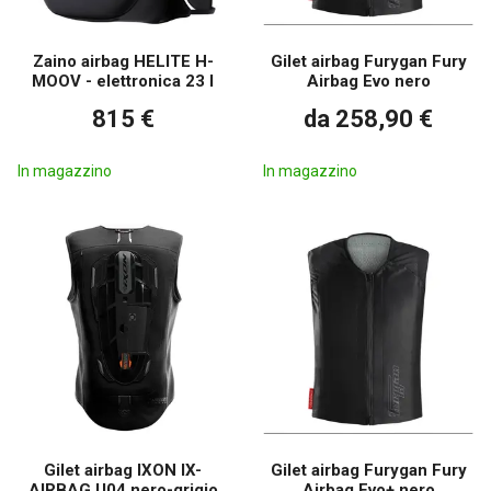
Zaino airbag HELITE H-
Gilet airbag Furygan Fury
MOOV - elettronica 23 l
Airbag Evo nero
815 €
da 258,90 €
In magazzino
In magazzino
Gilet airbag IXON IX-
Gilet airbag Furygan Fury
AIRBAG U04 nero-grigio
Airbag Evo+ nero