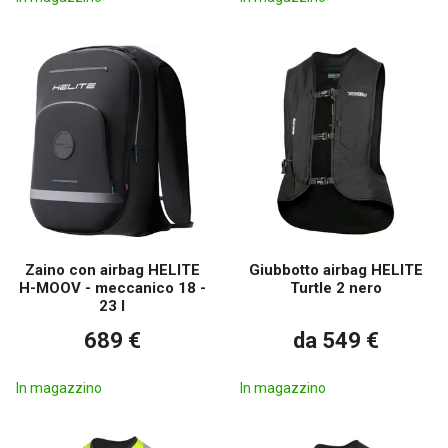
Zaino con airbag HELITE
Giubbotto airbag HELITE
H-MOOV - meccanico 18 -
Turtle 2 nero
23 l
689 €
da 549 €
In magazzino
In magazzino