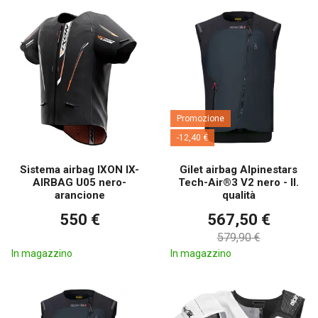
Promozione
-12,40 €
Sistema airbag IXON IX-
Gilet airbag Alpinestars
AIRBAG U05 nero-
Tech-Air®3 V2 nero - II.
arancione
qualità
550 €
567,50 €
579,90 €
In magazzino
In magazzino