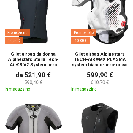
Promozione
Promozione
-10,50 €
-10,80 €
Gilet airbag da donna
Gilet airbag Alpinestars
Alpinestars Stella Tech-
TECH-AIR®MX PLASMA
Air®3 V2 System nero
system bianco-nero-rosso
da 521,90 €
599,90 €
590,40 €
610,70 €
In magazzino
In magazzino