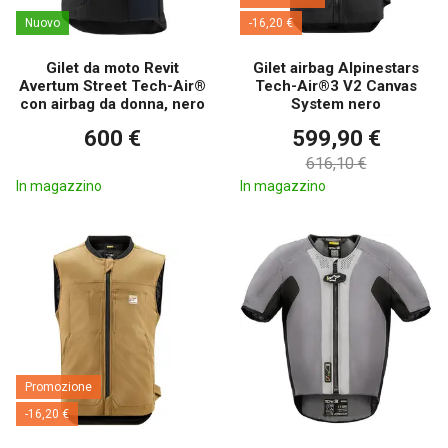
Nuovo
-16,20 €
Gilet da moto Revit
Gilet airbag Alpinestars
Avertum Street Tech-Air®
Tech-Air®3 V2 Canvas
con airbag da donna, nero
System nero
600 €
599,90 €
616,10 €
In magazzino
In magazzino
Promozione
-16,20 €