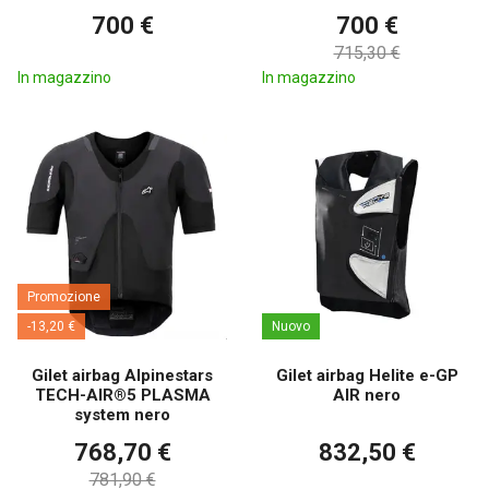
700 €
700 €
715,30 €
In magazzino
In magazzino
Promozione
-13,20 €
Nuovo
Gilet airbag Alpinestars
Gilet airbag Helite e-GP
TECH-AIR®5 PLASMA
AIR nero
system nero
768,70 €
832,50 €
781,90 €