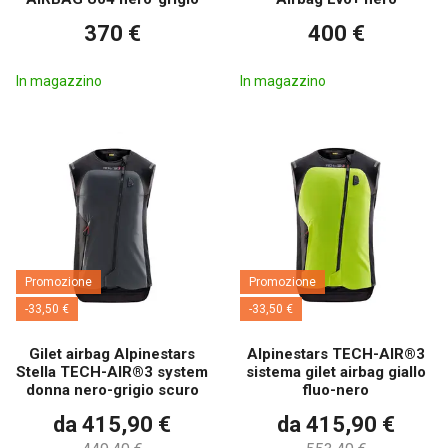
370 €
400 €
In magazzino
In magazzino
Promozione
Promozione
-33,50 €
-33,50 €
Gilet airbag Alpinestars
Alpinestars TECH-AIR®3
Stella TECH-AIR®3 system
sistema gilet airbag giallo
donna nero-grigio scuro
fluo-nero
da 415,90 €
da 415,90 €