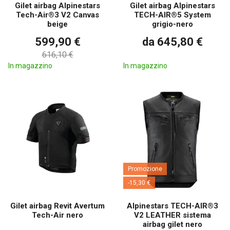
Gilet airbag Alpinestars
Gilet airbag Alpinestars
Tech-Air®3 V2 Canvas
TECH-AIR®5 System
beige
grigio-nero
599,90 €
da 645,80 €
616,10 €
In magazzino
In magazzino
Promozione
-15,30 €
Gilet airbag Revit Avertum
Alpinestars TECH-AIR®3
Tech-Air nero
V2 LEATHER sistema
airbag gilet nero