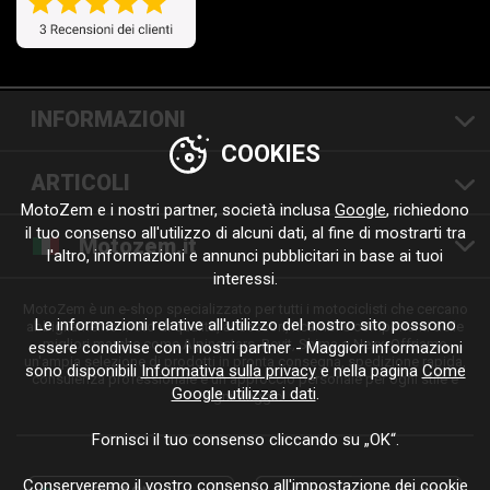
INFORMAZIONI
COOKIES
ARTICOLI
MotoZem e i nostri partner, società inclusa
Google
, richiedono
il tuo consenso all'utilizzo di alcuni dati, al fine di mostrarti tra
Motozem.it
l'altro, informazioni e annunci pubblicitari in base ai tuoi
interessi.
MotoZem è un e-shop specializzato per tutti i motociclisti che cercano
Le informazioni relative all'utilizzo del nostro sito possono
abbigliamento moto di qualità, accessori, ricambi e componenti delle
migliori marche come Alpinestars, Revit, Shima o Nexx. Offriamo
essere condivise con i nostri partner - Maggiori informazioni
un'ampia selezione di prodotti in pronta consegna, spedizione rapida,
sono disponibili
Informativa sulla privacy
e nella pagina
Come
consulenza professionale e un approccio personale per ogni stile e
Google utilizza i dati
.
ogni viaggio.
Fornisci il tuo consenso cliccando su „OK“.
Conserveremo il vostro consenso all'impostazione dei cookie