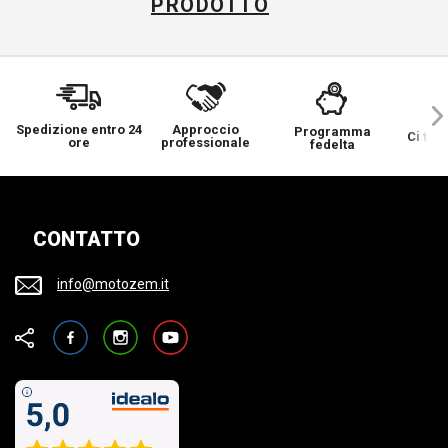
PRODOTTO
Spedizione entro 24
Approccio
Programma
Ci ten
ore
professionale
fedelta
CONTATTO
info@motozem.it
Facebook
Instagram
YouTube