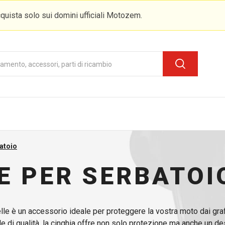
quista solo sui domini ufficiali Motozem.
atoio
E PER SERBATO
lle è un accessorio ideale per proteggere la vostra moto dai graf
le di qualità, la cinghia offre non solo protezione ma anche un d