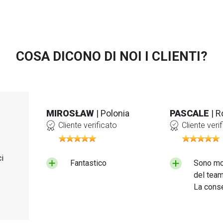
COSA DICONO DI NOI I CLIENTI?
MIROSŁAW
| Polonia
PASCALE
| 
Cliente verificato
Cliente veri
i
Fantastico
Sono mo
del tea
La conse
rapida e
ho ricev
qualità. 