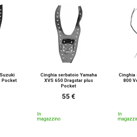
 Suzuki
Cinghia serbatoio Yamaha
Cinghia 
s Pocket
XVS 650 Dragstar plus
800 Vo
Pocket
55 €
In
In
magazzino
magazzi