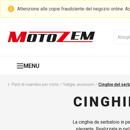
Attenzione alle copie fraudolente del negozio online. Ac
MENU
Parti di ricambio per moto
/
Valigie, accessori
/
Cinghie del serb
CINGHI
La cinghia da serbatoio in pe
elegante. Realizzata in pel