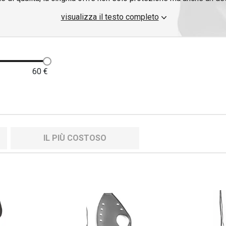
enzione. Per altri accessori pratici, consigliamo i
portapacchi per
visualizza il testo completo
60
€
IL PIÙ COSTOSO