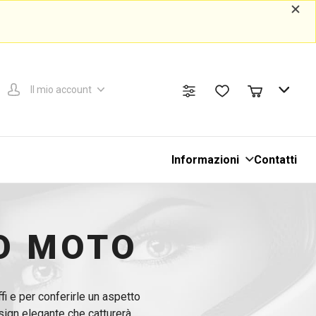
Il mio account
Informazioni
Contatti
IO MOTO
fi e per conferirle un aspetto
esign elegante che catturerà