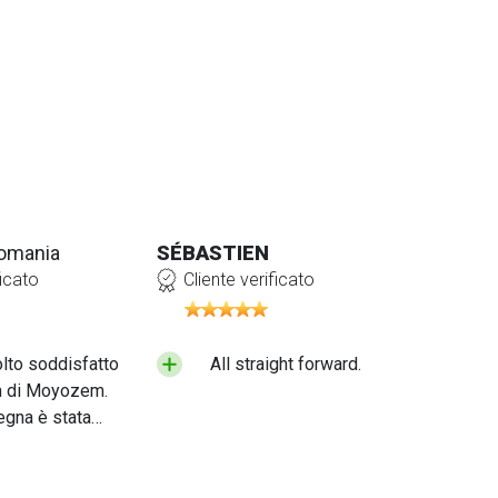
Romania
SÉBASTIEN
ficato
Cliente verificato
lto soddisfatto
All straight forward.
m di Moyozem.
gna è stata
 il prodotto che
uto è di ottima
Consiglierei