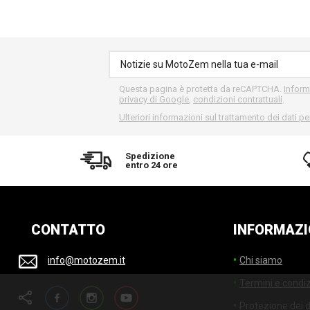
Questa pagina è protetta da reCAPTCHA.
Inform
privacy di Google
,
condizioni contrattuali
.
Ulteriori informazioni sul trattamento dei dati pe
Spedizione
entro 24 ore
CONTATTO
INFORMAZI
Chi siamo
info@motozem.it
Termini e condiz
Facebook
Instagram
YouTube
Protezione dei d