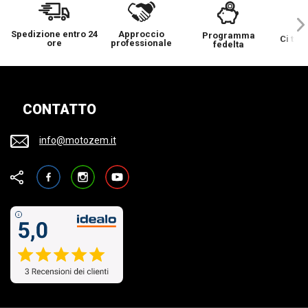
Spedizione entro 24
Approccio
Programma
Ci ten
ore
professionale
fedelta
CONTATTO
info@motozem.it
Facebook
Instagram
YouTube