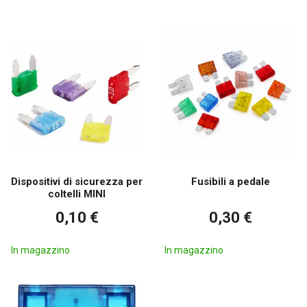
un'illuminazione affidabile. Non dimenticate le
prese USB
, che
apprezzerete molto.
Dispositivi di sicurezza per
Fusibili a pedale
coltelli MINI
0,10 €
0,30 €
In magazzino
In magazzino