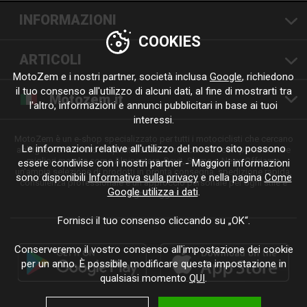
INFORMAZIONI
COOKIES
ARTICOLI
MotoZem e i nostri partner, società inclusa
Google
, richiedono
il tuo consenso all'utilizzo di alcuni dati, al fine di mostrarti tra
Motozem.it
l'altro, informazioni e annunci pubblicitari in base ai tuoi
interessi.
MotoZem è un e-shop specializzato per tutti i motociclisti che cercano
Le informazioni relative all'utilizzo del nostro sito possono
abbigliamento moto di qualità, accessori, ricambi e componenti delle
migliori marche come Alpinestars, Revit, Shima o Nexx. Offriamo
essere condivise con i nostri partner - Maggiori informazioni
un'ampia selezione di prodotti in pronta consegna, spedizione rapida,
sono disponibili
Informativa sulla privacy
e nella pagina
Come
consulenza professionale e un approccio personale per ogni stile e
Google utilizza i dati
.
ogni viaggio.
Fornisci il tuo consenso cliccando su „OK“.
Conserveremo il vostro consenso all'impostazione dei cookie
per un anno. È possibile modificare questa impostazione in
qualsiasi momento
QUI
.