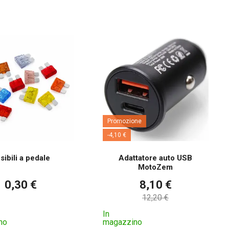
Promozione
-4,10 €
sibili a pedale
Adattatore auto USB
MotoZem
0,30 €
8,10 €
12,20 €
In
no
magazzino