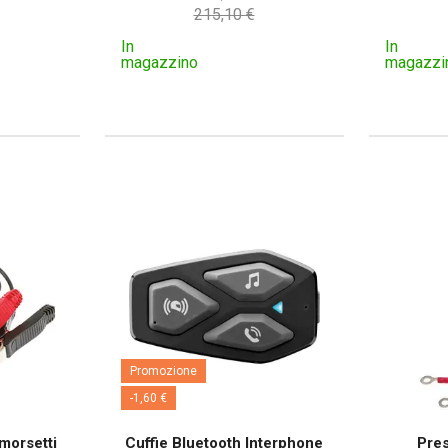
215,10 €
In
In
magazzino
magazzi
Promozione
-1,60 €
morsetti
Cuffie Bluetooth Interphone
Pre