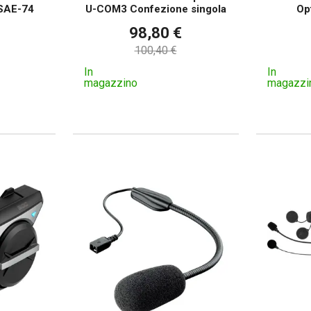
 SAE-74
U-COM3 Confezione singola
Op
98,80 €
100,40 €
In
In
magazzino
magazzi