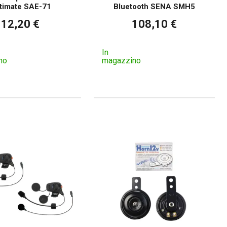
timate SAE-71
Bluetooth SENA SMH5
12,20 €
108,10 €
In
no
magazzino