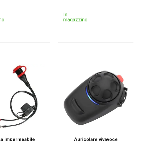
In
no
magazzino
sa impermeabile
Auricolare vivavoce