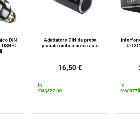
nico DIN
Adattatore DIN da presa
Interfon
e USB-C
piccola moto a presa auto
U-COM
i
16,50 €
In
In
magazzino
magazzi