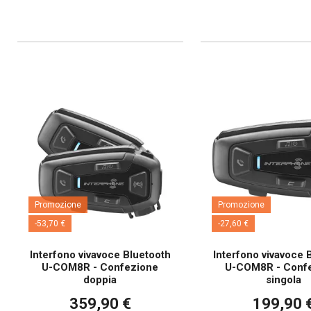
Promozione
Promozione
-53,70 €
-27,60 €
Interfono vivavoce Bluetooth
Interfono vivavoce 
U-COM8R - Confezione
U-COM8R - Conf
doppia
singola
359,90 €
199,90 