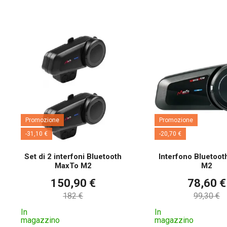
Promozione
Promozione
-31,10 €
-20,70 €
Set di 2 interfoni Bluetooth
Interfono Bluetoo
MaxTo M2
M2
150,90 €
78,60 €
182 €
99,30 €
In
In
magazzino
magazzino