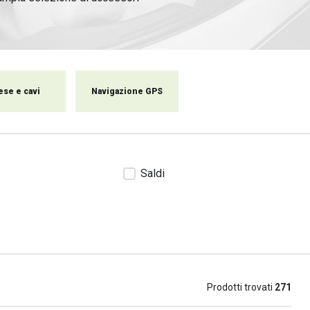
otociclisti o con un collega.
ici siano sempre completamente
ese e cavi
Navigazione GPS
Saldi
Prodotti trovati
271