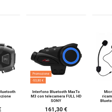
Promozione
-53,80 €
Bluetooth
Interfono Bluetooth MaxTo
Micr
ezione
M3 con telecamera FULL HD
ricam
SONY
Bluet
€
161,30 €