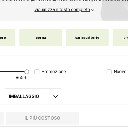
erfoni per moto, che consentono di comunicare facilmente con altri m
visualizza il testo completo
batterie da moto per garantire che i vostri dispositivi elettron
carichi e pronti all'uso.
ere
corna
caricabatterie
pr
Promozione
Nuovo
865
€
IMBALLAGGIO
IL PIÙ COSTOSO