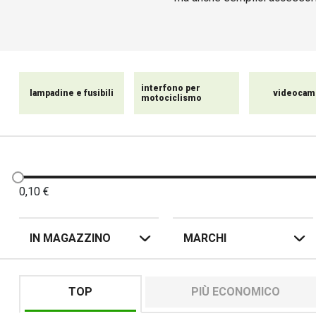
elettronici, tra cui gli int
Offriamo anche pratici carica
interfono per
lampadine e fusibili
videocam
motociclismo
0,10
€
IN MAGAZZINO
MARCHI
TOP
PIÙ ECONOMICO