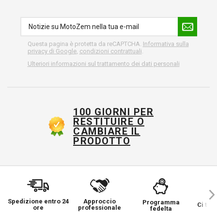
Questa pagina è protetta da reCAPTCHA.
Informativa sulla
privacy di Google
,
condizioni contrattuali
.
Ulteriori informazioni sul trattamento dei dati personali
100 GIORNI PER
RESTITUIRE O
CAMBIARE IL
PRODOTTO
Spedizione entro 24
Approccio
Programma
Ci ten
ore
professionale
fedelta