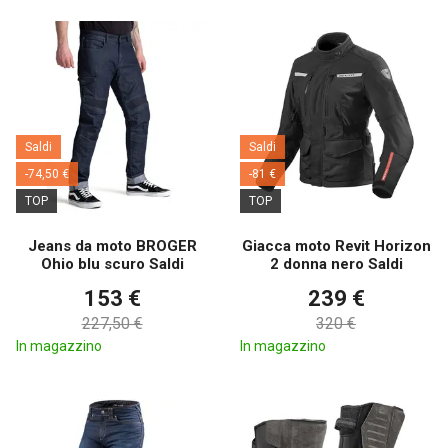
Saldi
Saldi
-74,50 €
-81 €
TOP
TOP
Jeans da moto BROGER
Giacca moto Revit Horizon
Ohio blu scuro Saldi
2 donna nero Saldi
153 €
239 €
227,50 €
320 €
In magazzino
In magazzino