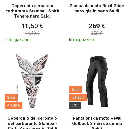
Coperchio serbatoio
Giacca da moto Revit Glide
carburante Stampa - Spirit
nero-giallo neon Saldi
Tenere nero Saldi
11,50 €
269 €
14,40 €
352 €
In magazzino
In magazzino
Saldi
Saldi
-51,30 €
-14,40 €
TOP
Coperchio del serbatoio
Pantaloni da moto Revit
del carburante Stampa -
Outback 3 neri da donna
Carta Anniversario Saldi
Saldi