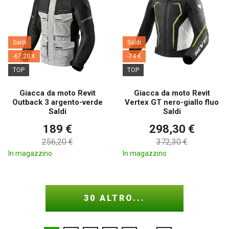
Saldi
Saldi
-67,20 €
-74 €
TOP
TOP
Giacca da moto Revit
Giacca da moto Revit
Outback 3 argento-verde
Vertex GT nero-giallo fluo
Saldi
Saldi
189 €
298,30 €
256,20 €
372,30 €
In magazzino
In magazzino
30 ALTRO...