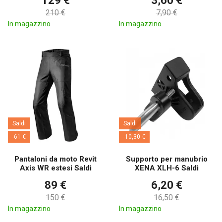
129 €
3,60 €
210 €
7,90 €
In magazzino
In magazzino
Saldi
Saldi
-61 €
-10,30 €
Pantaloni da moto Revit
Supporto per manubrio
Axis WR estesi Saldi
XENA XLH-6 Saldi
89 €
6,20 €
150 €
16,50 €
In magazzino
In magazzino