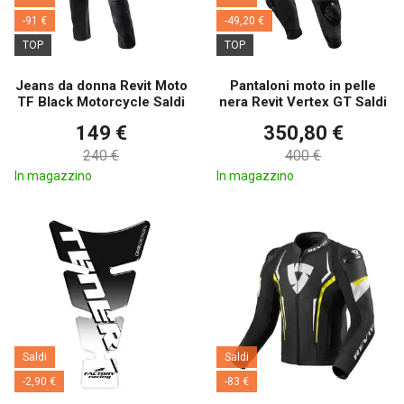
-91 €
-49,20 €
TOP
TOP
Jeans da donna Revit Moto
Pantaloni moto in pelle
TF Black Motorcycle Saldi
nera Revit Vertex GT Saldi
149 €
350,80 €
240 €
400 €
In magazzino
In magazzino
Saldi
Saldi
-2,90 €
-83 €