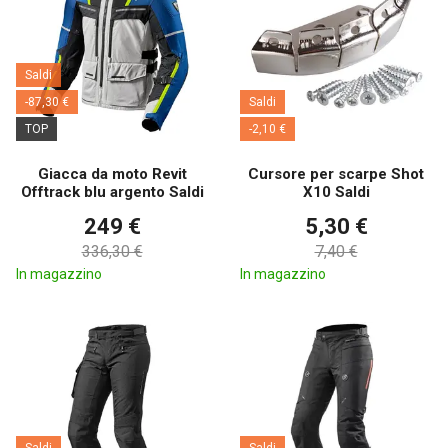
Saldi
-87,30 €
Saldi
TOP
-2,10 €
Giacca da moto Revit
Cursore per scarpe Shot
Offtrack blu argento Saldi
X10 Saldi
249 €
5,30 €
336,30 €
7,40 €
In magazzino
In magazzino
Saldi
Saldi