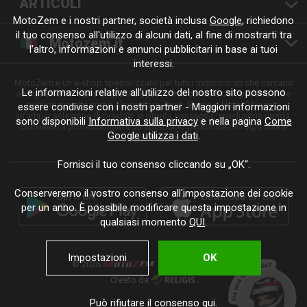
ARTICOLI
MotoZem e i nostri partner, società inclusa
Google
, richiedono
il tuo consenso all'utilizzo di alcuni dati, al fine di mostrarti tra
Motozem.it
l'altro, informazioni e annunci pubblicitari in base ai tuoi
interessi.
MotoZem è un e-shop specializzato per tutti i motociclisti che cercano
Le informazioni relative all'utilizzo del nostro sito possono
abbigliamento moto di qualità, accessori, ricambi e componenti delle
migliori marche come Alpinestars, Revit, Shima o Nexx. Offriamo
essere condivise con i nostri partner - Maggiori informazioni
un'ampia selezione di prodotti in pronta consegna, spedizione rapida,
sono disponibili
Informativa sulla privacy
e nella pagina
Come
consulenza professionale e un approccio personale per ogni stile e
Google utilizza i dati
.
ogni viaggio.
Fornisci il tuo consenso cliccando su „OK“.
Conserveremo il vostro consenso all'impostazione dei cookie
per un anno. È possibile modificare questa impostazione in
qualsiasi momento
QUI
.
Impostazioni
OK
© 2026
. Tutti i diritti riservati.
Creato da
.
Può rifiutare il consenso
qui
.