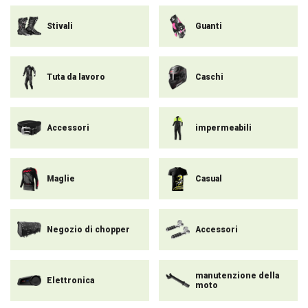
Stivali
Guanti
Tuta da lavoro
Caschi
Accessori
impermeabili
Maglie
Casual
Negozio di chopper
Accessori
manutenzione della
Elettronica
moto