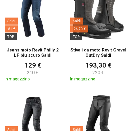
Saldi
Saldi
-81 €
-26,70 €
TOP
TOP
Jeans moto Revit Philly 2
Stivali da moto Revit Gravel
LF blu scuro Saldi
OutDry Saldi
129 €
193,30 €
210 €
220 €
In magazzino
In magazzino
Saldi
Saldi