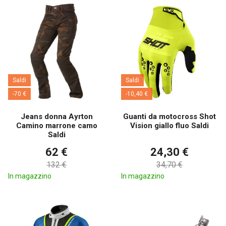
Saldi
Saldi
-70 €
-10,40 €
Jeans donna Ayrton
Guanti da motocross Shot
Camino marrone camo
Vision giallo fluo Saldi
Saldi
62 €
24,30 €
132 €
34,70 €
In magazzino
In magazzino