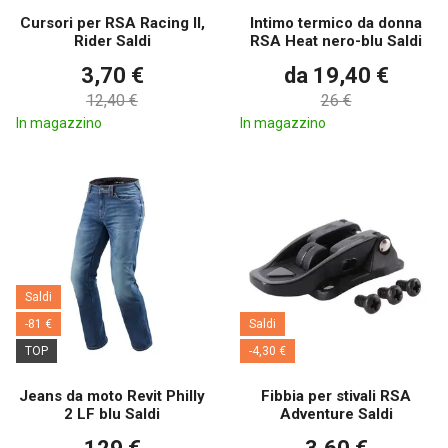
Cursori per RSA Racing II,
Intimo termico da donna
Rider Saldi
RSA Heat nero-blu Saldi
3,70 €
da 19,40 €
12,40 €
26 €
In magazzino
In magazzino
Saldi
-81 €
Saldi
TOP
-4,30 €
Jeans da moto Revit Philly
Fibbia per stivali RSA
2 LF blu Saldi
Adventure Saldi