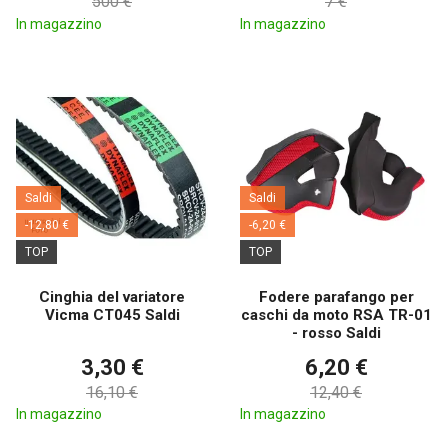
500 €
7 €
In magazzino
In magazzino
Saldi
Saldi
-12,80 €
-6,20 €
TOP
TOP
Cinghia del variatore
Fodere parafango per
Vicma CT045 Saldi
caschi da moto RSA TR-01
- rosso Saldi
3,30 €
6,20 €
16,10 €
12,40 €
In magazzino
In magazzino