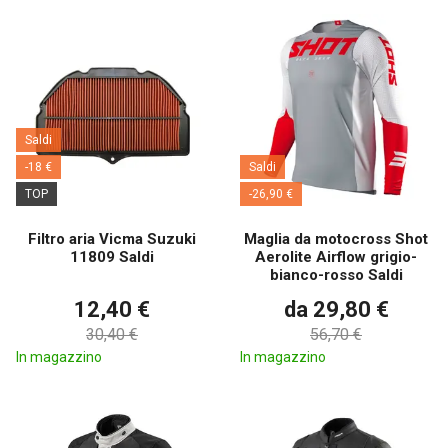
Saldi
-18 €
Saldi
TOP
-26,90 €
Filtro aria Vicma Suzuki
Maglia da motocross Shot
11809 Saldi
Aerolite Airflow grigio-
bianco-rosso Saldi
12,40 €
da 29,80 €
30,40 €
56,70 €
In magazzino
In magazzino