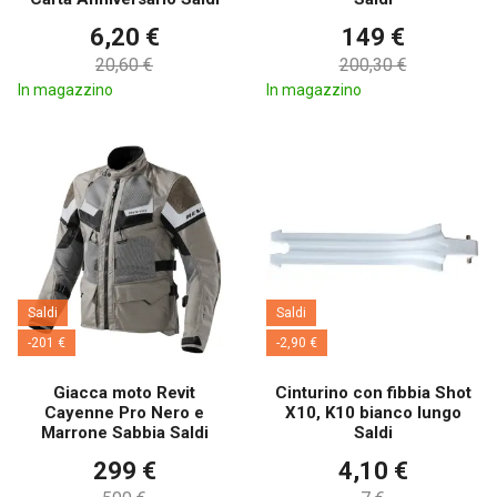
6,20 €
149 €
20,60 €
200,30 €
In magazzino
In magazzino
Saldi
Saldi
-201 €
-2,90 €
Giacca moto Revit
Cinturino con fibbia Shot
Cayenne Pro Nero e
X10, K10 bianco lungo
Marrone Sabbia Saldi
Saldi
299 €
4,10 €