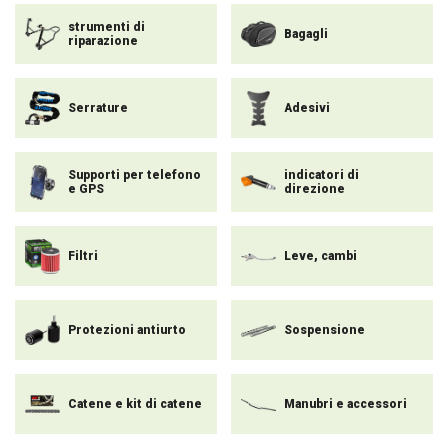
strumenti di
Bagagli
riparazione
Serrature
Adesivi
Supporti per telefono
indicatori di
e GPS
direzione
Filtri
Leve, cambi
Protezioni antiurto
Sospensione
Catene e kit di catene
Manubri e accessori