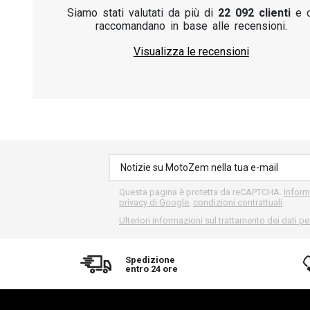
Siamo stati valutati da più di
22 092 clienti
e c
raccomandano in base alle recensioni.
Visualizza le recensioni
Questa pagina è protetta da reCAPTCHA.
Inform
privacy di Google
,
condizioni contrattuali
.
Ulteriori informazioni sul trattamento dei dati pe
Spedizione
entro 24 ore