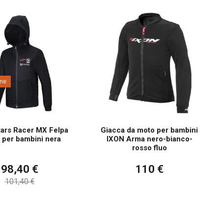
ne
tars Racer MX Felpa
Giacca da moto per bambini
e per bambini nera
IXON Arma nero-bianco-
rosso fluo
98,40 €
110 €
101,40 €