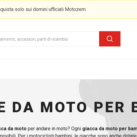
quista solo sui domini ufficiali Motozem.
E DA MOTO PER 
cca da moto
per andare in moto? Ogni
giacca da moto per bam
movibili. Per i motociclisti bambini, le giacche sono anche dotate d