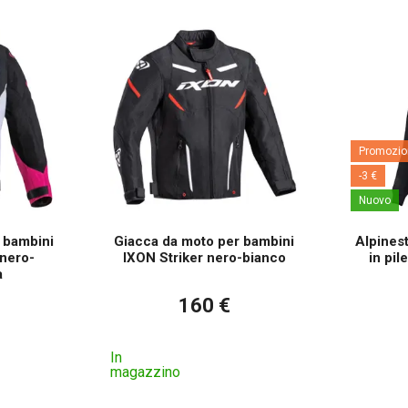
Promozio
-3 €
Nuovo
 bambini
Giacca da moto per bambini
Alpines
 nero-
IXON Striker nero-bianco
in pil
a
160 €
In
magazzino