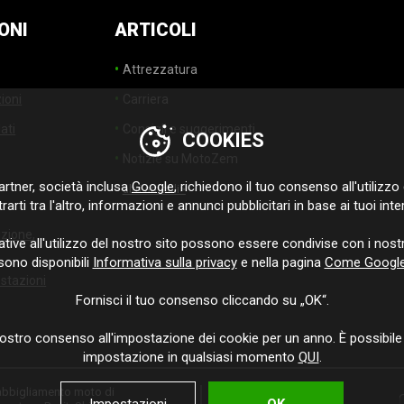
ONI
ARTICOLI
Attrezzatura
ioni
Carriera
ati
Consigli e suggerimenti
COOKIES
Notizie su MotoZem
rtner, società inclusa
Google
, richiedono il tuo consenso all'utilizzo d
altri articoli>
arti tra l'altro, informazioni e annunci pubblicitari in base ai tuoi inte
uzione,
ative all'utilizzo del nostro sito possono essere condivise con i nostr
sono disponibili
Informativa sulla privacy
e nella pagina
Come Google u
ostazioni
Fornisci il tuo consenso cliccando su „OK“.
ostro consenso all'impostazione dei cookie per un anno. È possibile
impostazione in qualsiasi momento
QUI
.
 abbigliamento moto di