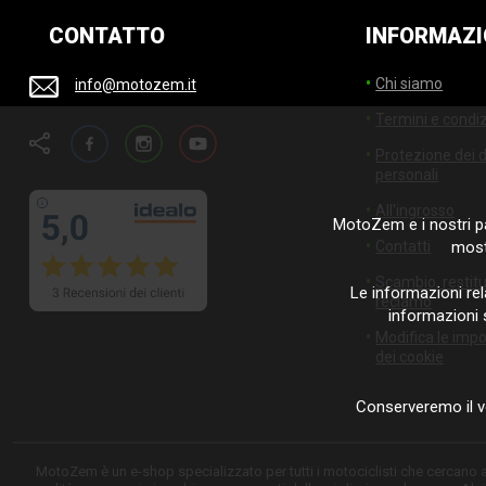
CONTATTO
INFORMAZI
Chi siamo
info@motozem.it
Termini e condiz
Facebook
Instagram
YouTube
Protezione dei d
personali
All'ingrosso
MotoZem e i nostri pa
mostr
Contatti
Scambio, restit
Le informazioni rel
reclamo
informazioni 
Modifica le imp
dei cookie
Conserveremo il v
MotoZem è un e-shop specializzato per tutti i motociclisti che cercano