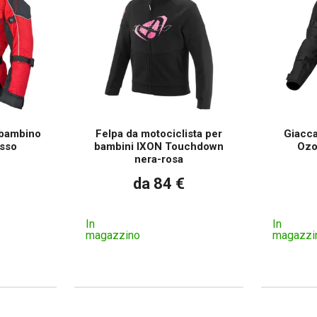
 bambino
Felpa da motociclista per
Giacc
osso
bambini IXON Touchdown
Ozo
nera-rosa
da 84 €
In
In
magazzino
magazzi