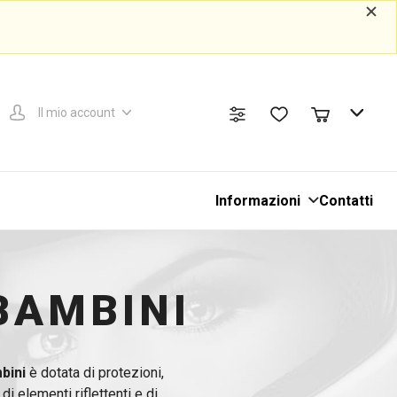
Il mio account
Informazioni
Contatti
BAMBINI
bini
è dotata di protezioni,
i elementi riflettenti e di