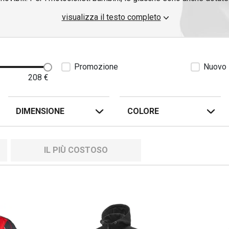
erire perfettamente la giacca al corpo. Quando organizzate l'attre
visualizza il testo completo
curezza e procurate ai vostri figli un
casco
da moto
per bambini
d
moto per bambini
.
Promozione
Nuovo
208
€
DIMENSIONE
COLORE
IL PIÙ COSTOSO