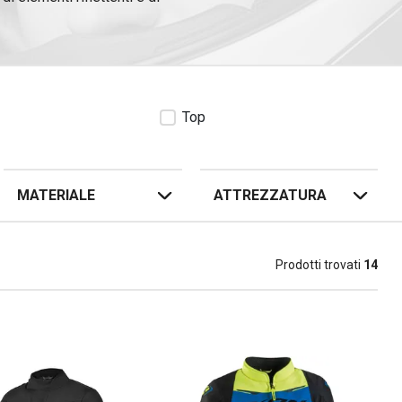
zzatura da moto per bambini,
i qualità e delle
protezioni da
Top
MATERIALE
ATTREZZATURA
Prodotti trovati
14