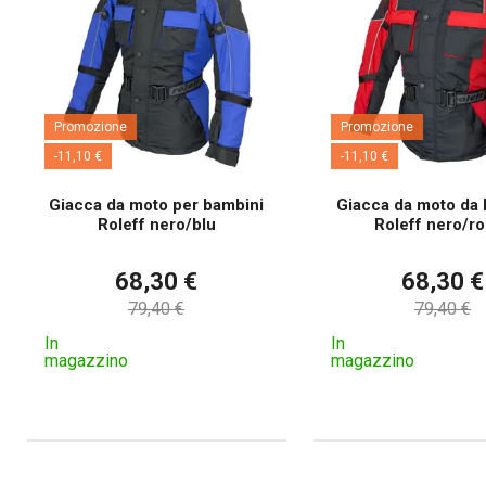
Promozione
Promozione
-11,10 €
-11,10 €
Giacca da moto per bambini
Giacca da moto da
Roleff nero/blu
Roleff nero/r
68,30 €
68,30 €
79,40 €
79,40 €
In
In
magazzino
magazzino