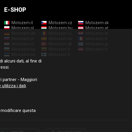
E-SHOP
Motozem.it
Motozem.cz
Motozem.sk
Motozem.pl
Motozem.hu
Motozem.at
Motozem.de
Motozem.ro
Motozem.hr
Motozem.si
Motozem.es
Motozem.fr
Motozem.nl
Motozem.dk
Motozem.gr
Motozem.bg
Motozem.lt
Motozem.lv
Motozem.ee
Motozem.fi
i alcuni dati, al fine di
ressi.
i partner - Maggiori
tilizza i dati
.
 modificare questa