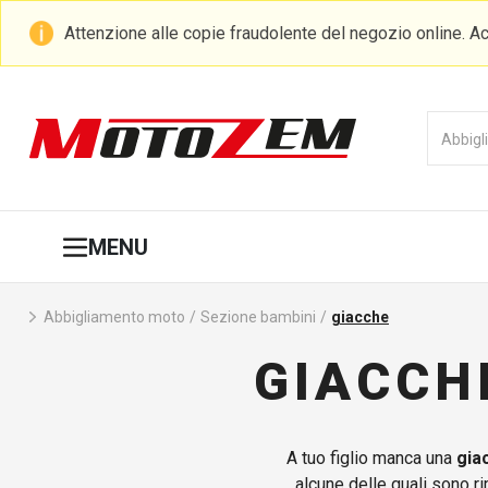
Attenzione alle copie fraudolente del negozio online. Ac
MENU
Abbigliamento moto
/
Sezione bambini
/
giacche
GIACCH
A tuo figlio manca una
gia
alcune delle quali sono ri