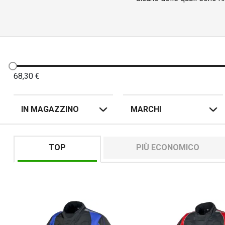
coulisse in vita per far ad
pensate prima di tutto alla si
68,30
€
IN MAGAZZINO
MARCHI
TOP
PIÙ ECONOMICO