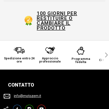
100 GIORNI PER
RESTITUIRE O
CAMBIARE IL
PRODOTTO
Spedizione entro 24
Approccio
Programma
Ci ten
ore
professionale
fedelta
CONTATTO
info@motozem.it
Facebook
Instagram
YouTube