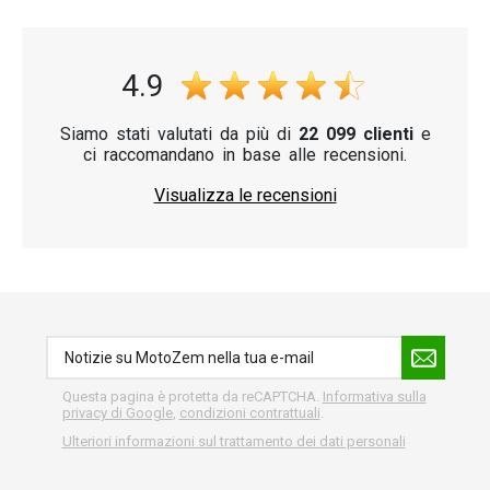
4.9
Siamo stati valutati da più di
22 099 clienti
e
ci raccomandano in base alle recensioni.
Visualizza le recensioni
Questa pagina è protetta da reCAPTCHA.
Informativa sulla
privacy di Google
,
condizioni contrattuali
.
Ulteriori informazioni sul trattamento dei dati personali