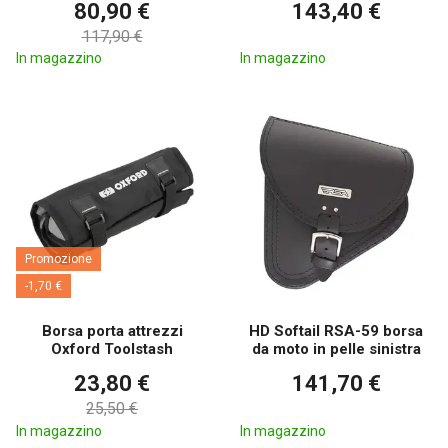
80,90 €
143,40 €
117,90 €
In magazzino
In magazzino
Promozione
-1,70 €
Borsa porta attrezzi
HD Softail RSA-59 borsa
Oxford Toolstash
da moto in pelle sinistra
23,80 €
141,70 €
25,50 €
In magazzino
In magazzino