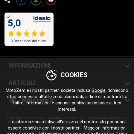
INFORMAZIONI
COOKIES
ARTICOLI
MotoZem e i nostri partner, società inclusa
Google
, richiedono
il tuo consenso all'utilizzo di alcuni dati, al fine di mostrarti tra
Motozem.it
l'altro, informazioni e annunci pubblicitari in base ai tuoi
interessi.
MotoZem è un e-shop specializzato per tutti i motociclisti che cercano
Le informazioni relative all'utilizzo del nostro sito possono
abbigliamento moto di qualità, accessori, ricambi e componenti delle
migliori marche come Alpinestars, Revit, Shima o Nexx. Offriamo
essere condivise con i nostri partner - Maggiori informazioni
un'ampia selezione di prodotti in pronta consegna, spedizione rapida,