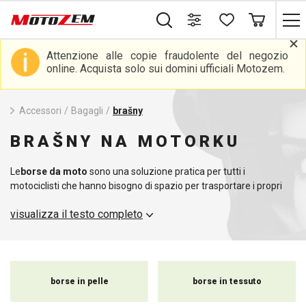
Attenzione alle copie fraudolente del negozio
online. Acquista solo sui domini ufficiali Motozem.
Accessori
/
Bagagli
/
brašny
BRAŠNY NA MOTORKU
Le
borse da moto
sono una soluzione pratica per tutti i
motociclisti che hanno bisogno di spazio per trasportare i propri
effetti personali durante i viaggi brevi e lunghi. Sono realizzate
visualizza il testo completo
con materiali resistenti, facili da fissare alla moto e offrono un
ampio spazio di stivaggio. È possibile scegliere tra borse in pelle e
in tessuto, che non solo sono belle da vedere, ma proteggono
anche il contenuto dalla pioggia e dalla polvere.
borse in pelle
borse in tessuto
Per un kit da viaggio completo, consigliamo anche di abbinare le
borse moto alle
valigie moto
, che offrono ancora più capacità e