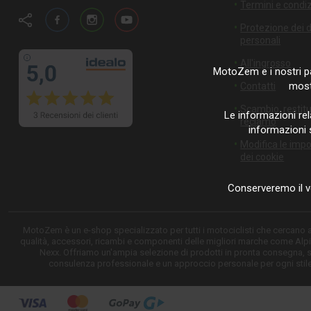
Termini e condiz
Facebook
Instagram
YouTube
Protezione dei d
personali
All'ingrosso
MotoZem e i nostri pa
mostr
Contatti
Scambio, restit
Le informazioni rel
reclamo
informazioni 
Modifica le imp
dei cookie
Conserveremo il v
MotoZem è un e-shop specializzato per tutti i motociclisti che cercano
qualità, accessori, ricambi e componenti delle migliori marche come Alpi
Nexx. Offriamo un'ampia selezione di prodotti in pronta consegna, 
consulenza professionale e un approccio personale per ogni stile