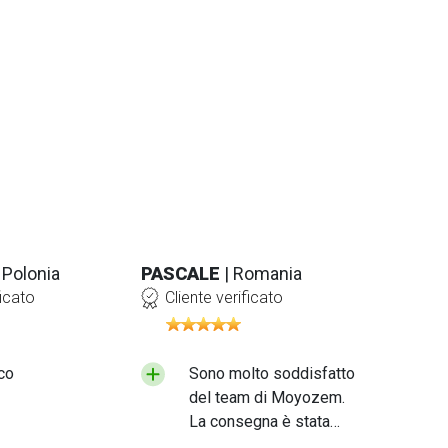
| Polonia
PASCALE
| Romania
ficato
Cliente verificato
co
Sono molto soddisfatto
del team di Moyozem.
La consegna è stata
rapida e il prodotto che