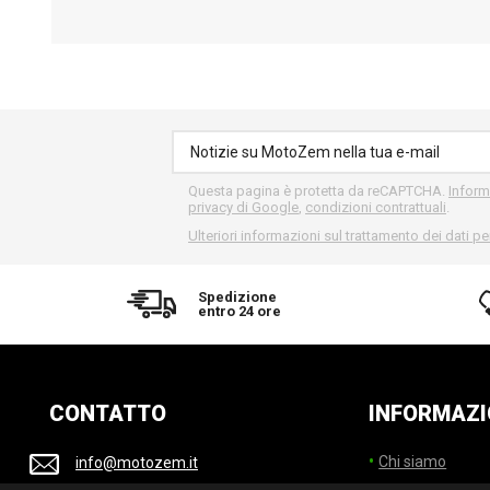
Questa pagina è protetta da reCAPTCHA.
Inform
privacy di Google
,
condizioni contrattuali
.
Ulteriori informazioni sul trattamento dei dati pe
Spedizione
entro 24 ore
CONTATTO
INFORMAZI
Chi siamo
info@motozem.it