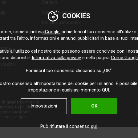
ioni
Carriera
ati
Consigli e suggerimenti
COOKIES
Notizie su MotoZem
rtner, società inclusa
Google
, richiedono il tuo consenso all'utilizzo d
altri articoli>
arti tra l'altro, informazioni e annunci pubblicitari in base ai tuoi inte
uzione,
ative all'utilizzo del nostro sito possono essere condivise con i nostr
sono disponibili
Informativa sulla privacy
e nella pagina
Come Google u
ostazioni
Fornisci il tuo consenso cliccando su „OK“.
ostro consenso all'impostazione dei cookie per un anno. È possibile
impostazione in qualsiasi momento
QUI
.
 abbigliamento moto di
Impostazioni
OK
nestars, Revit, Shima o
spedizione rapida,
 e ogni viaggio.
Può rifiutare il consenso
qui
.