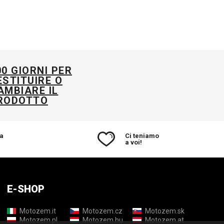
ho ricevuto è di ottima
qualità. Consiglierei
però di prestare un po’
più di attenzione al
modo in cui vengono
00 GIORNI PER
imballati i prodotti,
ESTITUIRE O
soprattutto
AMBIARE IL
considerando come i
RODOTTO
corrieri trattano i pacchi.
La scatola in cui ho
ricevuto il pacco era
a
Ci teniamo
piuttosto accartocciata
a voi!
e leggermente
danneggiata.
E-SHOP
Motozem.it
Motozem.cz
Motozem.sk
Motozem.pl
Motozem.hu
Motozem.at