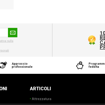
1
R
ativa sulla
C
P
rsonali
Approccio
Programm
professionale
fedelta
ONI
ARTICOLI
Attrezzatura