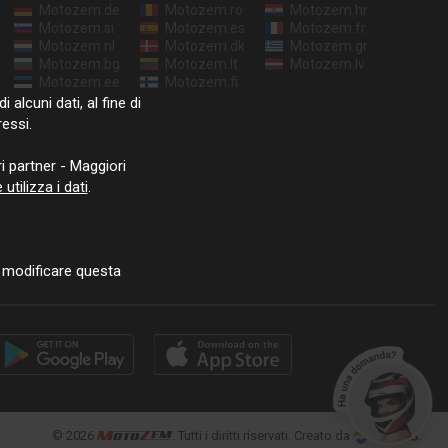
Motozem.de
Motozem.ro
Motozem.hr
Motozem.si
Motozem.es
Motozem.fr
Motozem.nl
Motozem.dk
Motozem.gr
Motozem.bg
Motozem.lt
Motozem.lv
Motozem.ee
Motozem.fi
i alcuni dati, al fine di
ressi.
i partner - Maggiori
tilizza i dati
.
 modificare questa
© 2026
. Tutti i diritti riservati. Creato da
.