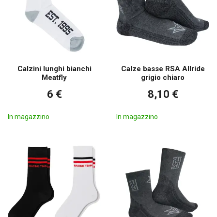
Calzini lunghi bianchi
Calze basse RSA Allride
Meatfly
grigio chiaro
6 €
8,10 €
In magazzino
In magazzino