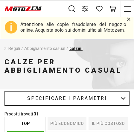
Attenzione alle copie fraudolente del negozio
online. Acquista solo sui domini ufficiali Motozem.
Regali
/
Abbigliamento casual
/
calzini
CALZE PER
ABBIGLIAMENTO CASUAL
SPECIFICARE I PARAMETRI
Prodotti trovati
31
TOP
PIÙ ECONOMICO
IL PIÙ COSTOSO