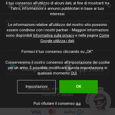
il tuo consenso all'utilizzo di alcuni dati, al fine di mostrarti tra
Motozem.it
l'altro, informazioni e annunci pubblicitari in base ai tuoi
interessi.
MotoZem è un e-shop specializzato per tutti i motociclisti che cercano
Le informazioni relative all'utilizzo del nostro sito possono
abbigliamento moto di qualità, accessori, ricambi e componenti delle
migliori marche come Alpinestars, Revit, Shima o Nexx. Offriamo
essere condivise con i nostri partner - Maggiori informazioni
un'ampia selezione di prodotti in pronta consegna, spedizione rapida,
sono disponibili
Informativa sulla privacy
e nella pagina
Come
consulenza professionale e un approccio personale per ogni stile e
Google utilizza i dati
.
ogni viaggio.
Fornisci il tuo consenso cliccando su „OK“.
Conserveremo il vostro consenso all'impostazione dei cookie
per un anno. È possibile modificare questa impostazione in
qualsiasi momento
QUI
.
Impostazioni
OK
© 2026
. Tutti i diritti riservati.
Creato da
.
Può rifiutare il consenso
qui
.