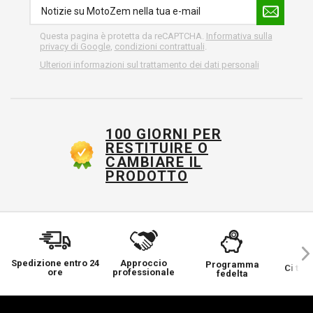
Questa pagina è protetta da reCAPTCHA.
Informativa sulla
privacy di Google
,
condizioni contrattuali
.
Ulteriori informazioni sul trattamento dei dati personali
100 GIORNI PER
RESTITUIRE O
CAMBIARE IL
PRODOTTO
Spedizione entro 24
Approccio
Programma
Ci ten
ore
professionale
fedelta