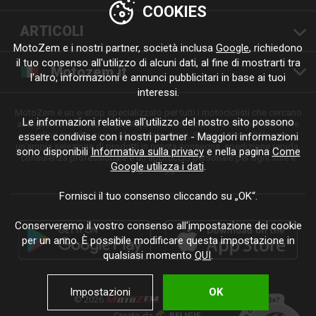
COOKIES
ARTICOLI
MotoZem e i nostri partner, società inclusa
Google
, richiedono
il tuo consenso all'utilizzo di alcuni dati, al fine di mostrarti tra
Motozem.it
l'altro, informazioni e annunci pubblicitari in base ai tuoi
interessi.
MotoZem è un e-shop specializzato per tutti i motociclisti che cercano
Le informazioni relative all'utilizzo del nostro sito possono
abbigliamento moto di qualità, accessori, ricambi e componenti delle
migliori marche come Alpinestars, Revit, Shima o Nexx. Offriamo
essere condivise con i nostri partner - Maggiori informazioni
un'ampia selezione di prodotti in pronta consegna, spedizione rapida,
sono disponibili
Informativa sulla privacy
e nella pagina
Come
consulenza professionale e un approccio personale per ogni stile e
Google utilizza i dati
.
ogni viaggio.
Fornisci il tuo consenso cliccando su „OK“.
Conserveremo il vostro consenso all'impostazione dei cookie
per un anno. È possibile modificare questa impostazione in
qualsiasi momento
QUI
.
Impostazioni
OK
© 2026
. Tutti i diritti riservati.
Creato da
.