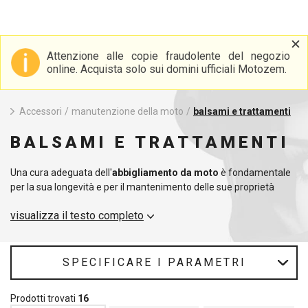
Attenzione alle copie fraudolente del negozio
online. Acquista solo sui domini ufficiali Motozem.
Accessori
/
manutenzione della moto
/
balsami e trattamenti
BALSAMI E TRATTAMENTI
Una cura adeguata dell'
abbigliamento da moto
è fondamentale
per la sua longevità e per il mantenimento delle sue proprietà
protettive. I nostri
impregnanti per giacche
offrono una
visualizza il testo completo
protezione affidabile contro l'acqua, la polvere e lo sporco, senza
compromettere la traspirabilità del materiale. Per l'abbigliamento
da moto in pelle, offriamo
impregnazioni
specializzate per
giacche in pelle
che non solo respingono l'umidità, ma
SPECIFICARE I PARAMETRI
mantengono anche la pelle elastica e prevengono le screpolature.
Che si tratti di abbigliamento in tessuto o in pelle, l'uso regolare di
Prodotti trovati
16
prodotti impregnanti ne garantisce lo stato ottimale e ne prolunga