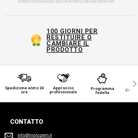
Ulteriori informazioni sul trattamento dei dati personali
100 GIORNI PER
RESTITUIRE O
CAMBIARE IL
PRODOTTO
Spedizione entro 24
Approccio
Programma
Ci ten
ore
professionale
fedelta
CONTATTO
info@motozem.it