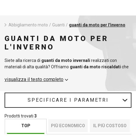
Abbigliamento moto
/
Guanti
/
guanti da moto per l'inverno
GUANTI DA MOTO PER
L'INVERNO
Siete alla ricerca di
guanti da moto invernali
realizzati con
materiali di alta qualità? Offriamo
guanti da moto riscaldati
che
renderanno la vostra guida più confortevole quando fa freddo. I
visualizza il testo completo
nostri
guanti da moto invernali
sono disponibili in una varietà di
modelli e taglie, quindi troverete sicuramente un
guanto da moto
riscaldato
adatto alle vostre esigenze. I
guanti da moto caldi
non dovrebbero mancare nel kit di ogni motociclista. Oltre alle
SPECIFICARE I PARAMETRI
mani, dovreste pensare anche a tutto il corpo e scegliere un
intimo
termico
affidabile e funzionale che vi terrà al caldo anche quando
Prodotti trovati
3
fa freddo.
TOP
PIÙ ECONOMICO
IL PIÙ COSTOSO