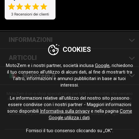
INFORMAZIONI
COOKIES
ARTICOLI
MotoZem e i nostri partner, società inclusa
Google
, richiedono
il tuo consenso all'utilizzo di alcuni dati, al fine di mostrarti tra
Motozem.it
l'altro, informazioni e annunci pubblicitari in base ai tuoi
interessi.
MotoZem è un e-shop specializzato per tutti i motociclisti che cercano
Le informazioni relative all'utilizzo del nostro sito possono
abbigliamento moto di qualità, accessori, ricambi e componenti delle
migliori marche come Alpinestars, Revit, Shima o Nexx. Offriamo
essere condivise con i nostri partner - Maggiori informazioni
un'ampia selezione di prodotti in pronta consegna, spedizione rapida,
sono disponibili
Informativa sulla privacy
e nella pagina
Come
consulenza professionale e un approccio personale per ogni stile e
Google utilizza i dati
.
ogni viaggio.
Fornisci il tuo consenso cliccando su „OK“.