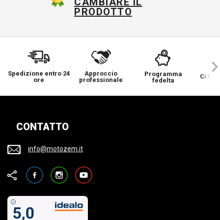
CAMBIARE IL
PRODOTTO
Spedizione entro 24
Approccio
Programma
Ci ten
ore
professionale
fedelta
CONTATTO
info@motozem.it
Facebook
Instagram
YouTube