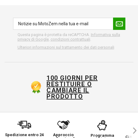
Questa pagina è protetta da reCAPTCHA.
Informativa sulla
privacy di Google
,
condizioni contrattuali
.
Ulteriori informazioni sul trattamento dei dati personali
100 GIORNI PER
RESTITUIRE O
CAMBIARE IL
PRODOTTO
Spedizione entro 24
Approccio
Programma
Ci ten