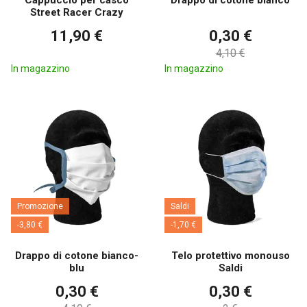
Street Racer Crazy
11,90 €
0,30 €
4,10 €
In magazzino
In magazzino
Promozione
Saldi
-3,80 €
-1,70 €
Drappo di cotone bianco-
Telo protettivo monouso
blu
Saldi
0,30 €
0,30 €