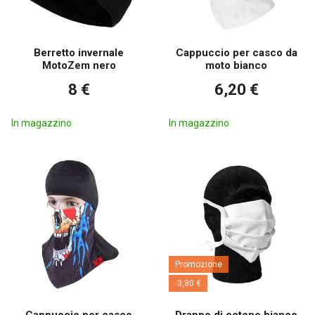
Berretto invernale
Cappuccio per casco da
MotoZem nero
moto bianco
8 €
6,20 €
In magazzino
In magazzino
Promozione
-3,80 €
Cappuccio per casco
Drappo di cotone bianco