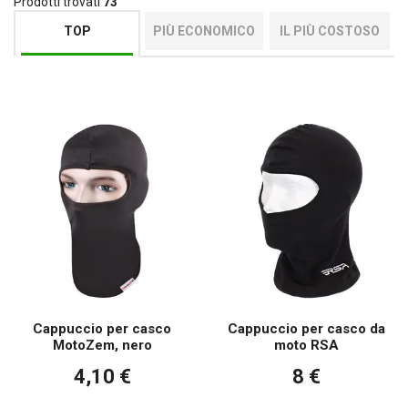
Prodotti trovati
73
TOP
PIÙ ECONOMICO
IL PIÙ COSTOSO
Cappuccio per casco
Cappuccio per casco da
MotoZem, nero
moto RSA
4,10 €
8 €