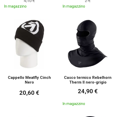
4,10 €
2 €
In magazzino
In magazzino
Cappello Meatfly Cinch
Casco termico Rebelhorn
Nero
Therm II nero-grigio
24,90 €
20,60 €
In magazzino