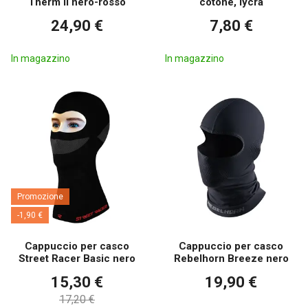
Therm II nero-rosso
cotone, lycra
24,90 €
7,80 €
In magazzino
In magazzino
Promozione
-1,90 €
Cappuccio per casco
Cappuccio per casco
Street Racer Basic nero
Rebelhorn Breeze nero
15,30 €
19,90 €
17,20 €