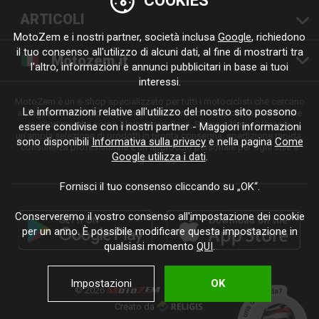
COOKIES
ARTICOLI
MotoZem e i nostri partner, società inclusa
Google
, richiedono
il tuo consenso all'utilizzo di alcuni dati, al fine di mostrarti tra
Motozem.it
l'altro, informazioni e annunci pubblicitari in base ai tuoi
interessi.
MotoZem è un e-shop specializzato per tutti i motociclisti che cercano
Le informazioni relative all'utilizzo del nostro sito possono
abbigliamento moto di qualità, accessori, ricambi e componenti delle
migliori marche come Alpinestars, Revit, Shima o Nexx. Offriamo
essere condivise con i nostri partner - Maggiori informazioni
un'ampia selezione di prodotti in pronta consegna, spedizione rapida,
sono disponibili
Informativa sulla privacy
e nella pagina
Come
consulenza professionale e un approccio personale per ogni stile e
Google utilizza i dati
.
ogni viaggio.
Fornisci il tuo consenso cliccando su „OK“.
Conserveremo il vostro consenso all'impostazione dei cookie
per un anno. È possibile modificare questa impostazione in
qualsiasi momento
QUI
.
Impostazioni
OK
© 2026
. Tutti i diritti riservati.
Creato da
.