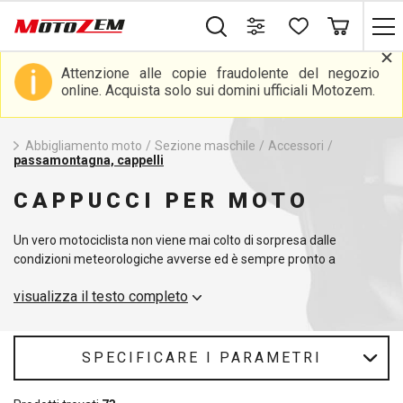
Attenzione alle copie fraudolente del negozio
online. Acquista solo sui domini ufficiali Motozem.
Abbigliamento moto
/
Sezione maschile
/
Accessori
/
passamontagna, cappelli
CAPPUCCI PER MOTO
Un vero motociclista non viene mai colto di sorpresa dalle
condizioni meteorologiche avverse ed è sempre pronto a
viaggiare in modo sicuro e confortevole. I passamontagna
visualizza il testo completo
indossati sotto il casco sono utili in molte situazioni, non solo
durante i viaggi in moto ma anche per varie attività del tempo
libero. Grazie alle loro dimensioni universali, si adattano a tutti. Il
cappello è un compagno indispensabile quando fa freddo, per
SPECIFICARE I PARAMETRI
garantire il massimo comfort. Basta scegliere...