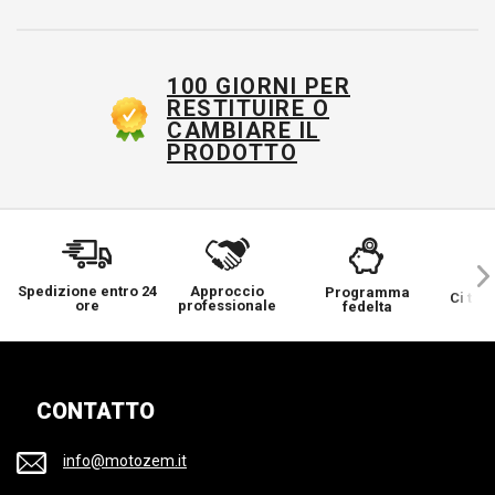
100 GIORNI PER
RESTITUIRE O
CAMBIARE IL
PRODOTTO
Spedizione entro 24
Approccio
Programma
Ci ten
ore
professionale
fedelta
CONTATTO
info@motozem.it