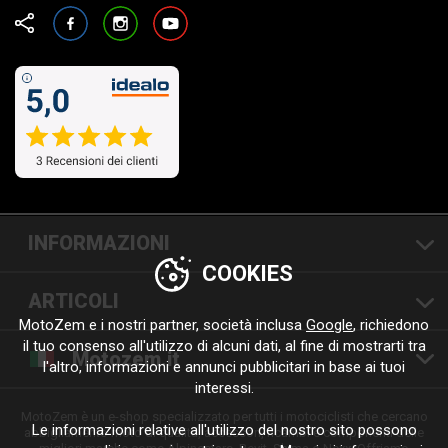
Facebook
Instagram
YouTube
INFORMAZIONI
COOKIES
ARTICOLI
MotoZem e i nostri partner, società inclusa
Google
, richiedono
il tuo consenso all'utilizzo di alcuni dati, al fine di mostrarti tra
Motozem.it
l'altro, informazioni e annunci pubblicitari in base ai tuoi
interessi.
MotoZem è un e-shop specializzato per tutti i motociclisti che cercano
Le informazioni relative all'utilizzo del nostro sito possono
abbigliamento moto di qualità, accessori, ricambi e componenti delle