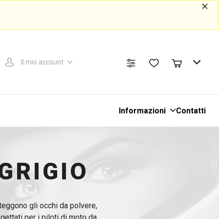
Il mio account
Informazioni
Contatti
 GRIGIO
oteggono gli occhi da polvere,
ttati per i piloti di moto da