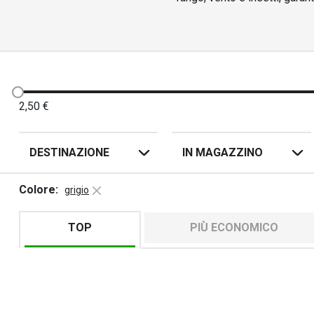
MotoZem offre un'ampia selez
specchio, varianti con tra
disponibile anche l'opzione d
Le maschere da motocross
2,50
€
DESTINAZIONE
IN MAGAZZINO
La maggior parte dei modelli è
Colore:
grigio
Sì, molti modelli sono 
TOP
PIÙ ECONOMICO
Sì, m
È 