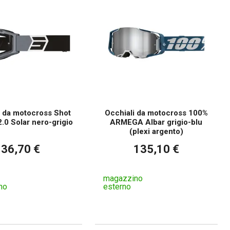
ttrici?
i da motocross Shot
Occhiali da motocross 100%
2.0 Solar nero-grigio
ARMEGA Albar grigio-blu
(plexi argento)
36,70 €
135,10 €
magazzino
no
esterno