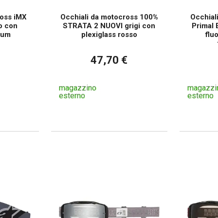
ross iMX
Occhiali da motocross 100%
Occhial
o con
STRATA 2 NUOVI grigi con
Primal 
dium
plexiglass rosso
flu
47,70 €
magazzino
magazzi
esterno
esterno