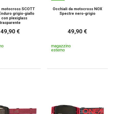
i motocross SCOTT
Occhiali da motocross NOX
Enduro grigio-giallo
Spectre nero-grigio
o con plexiglass
trasparente
49,90 €
49,90 €
no
magazzino
esterno