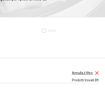
 lenti trasparenti, fumé o a
i. Per i piloti da corsa, è
 nelle condizioni più difficili.
Saldi
e comode e tenere in modo
erificare il modello specifico.
tire una visione chiara.
Annulla il filtro
Prodotti trovati
31
olari.
li?