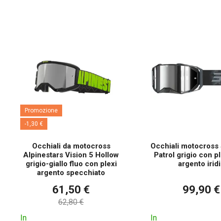
Promozione
-1,30 €
Occhiali da motocross
Occhiali motocross 
Alpinestars Vision 5 Hollow
Patrol grigio con p
grigio-giallo fluo con plexi
argento irid
argento specchiato
61,50 €
99,90 €
62,80 €
In
In