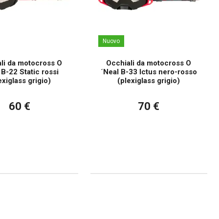
Nuovo
li da motocross O
Occhiali da motocross O
 B-22 Static rossi
´Neal B-33 Ictus nero-rosso
exiglass grigio)
(plexiglass grigio)
60 €
70 €