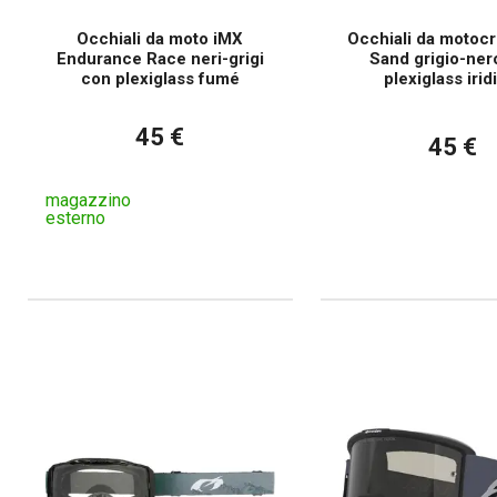
Occhiali da moto iMX
Occhiali da motoc
Endurance Race neri-grigi
Sand grigio-ner
con plexiglass fumé
plexiglass iri
45 €
45 €
magazzino
esterno