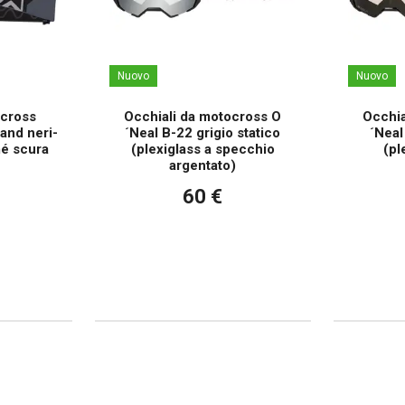
Nuovo
Nuovo
ocross
Occhiali da motocross O
Occhia
and neri-
´Neal B-22 grigio statico
´Neal
mé scura
(plexiglass a specchio
(pl
argentato)
60 €