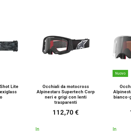
Nuovo
Shot Lite
Occhiali da motocross
Occhi
lexiglass
Alpinestars Supertech Corp
Alpinest
io
neri e grigi con lenti
bianco-g
trasparenti
112,70 €
In
In