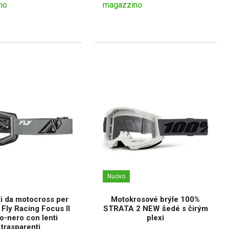
no
magazzino
Nuovo
i da motocross per
Motokrosové brýle 100%
 Fly Racing Focus II
STRATA 2 NEW šedé s čirým
io-nero con lenti
plexi
trasparenti