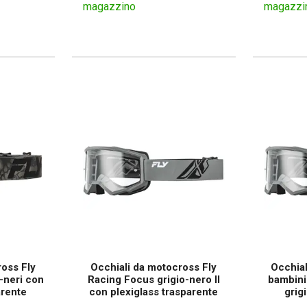
magazzino
magazzi
ross Fly
Occhiali da motocross Fly
Occhial
-neri con
Racing Focus grigio-nero II
bambini
arente
con plexiglass trasparente
grig