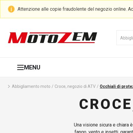
Attenzione alle copie fraudolente del negozio online. Ac
MENU
Abbigliamento moto
/
Croce, negozio di ATV
/
Occhiali di prot
CROCE,
Una visione sicura e chiara è
fango, vento e insetti, gara