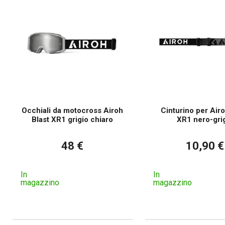
Le mas
Occhiali da motocross Airoh
Cinturino per Airo
Blast XR1 grigio chiaro
XR1 nero-gri
48 €
10,90 €
In
In
magazzino
magazzino