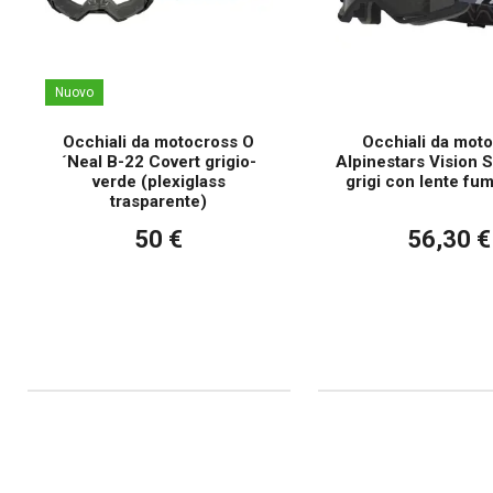
Nuovo
Occhiali da motocross O
Occhiali da mot
´Neal B-22 Covert grigio-
Alpinestars Vision S
verde (plexiglass
grigi con lente fu
trasparente)
50 €
56,30 €