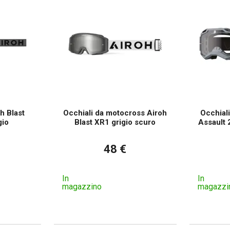
chere da cross e ATV sono adatte ai piloti con occhiali dio
Sì, alcuni modelli hanno un design over-the-glass (OTG).
h Blast
Occhiali da motocross Airoh
Occhial
gio
Blast XR1 grigio scuro
Assault 
48 €
In
In
magazzino
magazzi