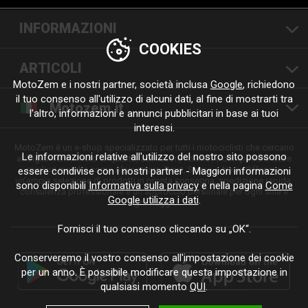
INFORMAZIONI
COOKIES
ARTICOLI
MotoZem e i nostri partner, società inclusa
Google
, richiedono
il tuo consenso all'utilizzo di alcuni dati, al fine di mostrarti tra
Motozem.it
l'altro, informazioni e annunci pubblicitari in base ai tuoi
interessi.
MotoZem è un e-shop specializzato per tutti i motociclisti che cercano
Le informazioni relative all'utilizzo del nostro sito possono
abbigliamento moto di qualità, accessori, ricambi e componenti delle
migliori marche come Alpinestars, Revit, Shima o Nexx. Offriamo
essere condivise con i nostri partner - Maggiori informazioni
un'ampia selezione di prodotti in pronta consegna, spedizione rapida,
sono disponibili
Informativa sulla privacy
e nella pagina
Come
consulenza professionale e un approccio personale per ogni stile e
Google utilizza i dati
.
ogni viaggio.
Fornisci il tuo consenso cliccando su „OK“.
Conserveremo il vostro consenso all'impostazione dei cookie
per un anno. È possibile modificare questa impostazione in
qualsiasi momento
QUI
.