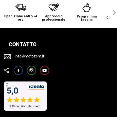
Spedizione entro 24
Approccio
Programma
Ci ten
ore
professionale
fedelta
CONTATTO
info@motozem.it
Facebook
Instagram
YouTube