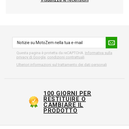
Questa pagina è protetta da reCAPTCHA.
Informativa sulla
privacy di Google
,
condizioni contrattuali
.
Ulteriori informazioni sul trattamento dei dati personali
100 GIORNI PER
RESTITUIRE O
CAMBIARE IL
PRODOTTO