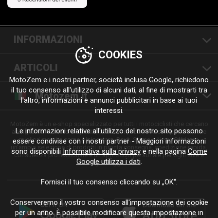
INFORMAZIONI
COOKIES
ARTICOLI
MotoZem e i nostri partner, società inclusa
Google
, richiedono
il tuo consenso all'utilizzo di alcuni dati, al fine di mostrarti tra
Motozem.it
l'altro, informazioni e annunci pubblicitari in base ai tuoi
interessi.
MotoZem è un e-shop specializzato per tutti i motociclisti che cercano
Le informazioni relative all'utilizzo del nostro sito possono
abbigliamento moto di qualità, accessori, ricambi e componenti delle
migliori marche come Alpinestars, Revit, Shima o Nexx. Offriamo
essere condivise con i nostri partner - Maggiori informazioni
un'ampia selezione di prodotti in pronta consegna, spedizione rapida,
sono disponibili
Informativa sulla privacy
e nella pagina
Come
consulenza professionale e un approccio personale per ogni stile e
Google utilizza i dati
.
ogni viaggio.
Fornisci il tuo consenso cliccando su „OK“.
Conserveremo il vostro consenso all'impostazione dei cookie
per un anno. È possibile modificare questa impostazione in