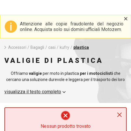
Attenzione alle copie fraudolente del negozio
online. Acquista solo sui domini ufficiali Motozem.
Accessori
/
Bagagli
/
casi
/
kufry
/
plastica
VALIGIE DI PLASTICA
Offriamo
valigie
per moto in plastica
per i motociclisti
che
cercano una soluzione durevole e leggera per il trasporto dei loro
effetti personali. Le nostre valigie in plastica per moto sono ideali
visualizza il testo completo
per chi vuole combinare funzionalità e design moderno. Queste
valigie sono realizzate in plastica ad alta resistenza, per garantire
la resistenza agli urti e agli agenti atmosferici, pur mantenendo un
peso contenuto.
Ogni
valigia
in plastica
per moto
della nostra gamma è
Nessun prodotto trovato
progettata per massimizzare lo spazio e la facilità di installazione.