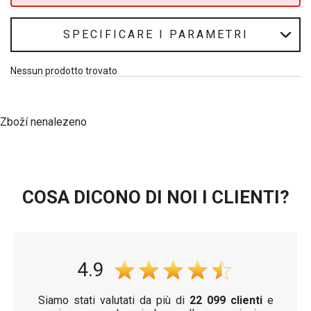
Sono ideali per i lunghi viaggi e per l'uso quotidiano e offrono
ampio spazio per tutti gli oggetti essenziali. Con un look moderno,
SPECIFICARE I PARAMETRI
queste valigie sono perfette per diversi tipi di moto, da quelle da
turismo a quelle sportive.
Nessun prodotto trovato
Zboží nenalezeno
COSA DICONO DI NOI I CLIENTI?
4.9
Siamo stati valutati da più di
22 099 clienti
e