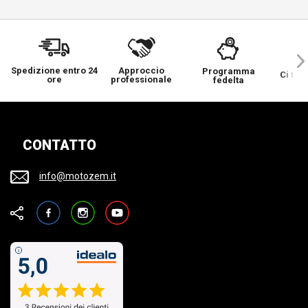
Spedizione entro 24
Approccio
Programma
Ci ten
ore
professionale
fedelta
CONTATTO
info@motozem.it
Facebook
Instagram
YouTube