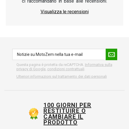
ci raccomandano in base alle recensioni.
Visualizza le recensioni
Questa pagina è protetta da reCAPTCHA.
Informativa sulla
privacy di Google
,
condizioni contrattuali
.
Ulteriori informazioni sul trattamento dei dati personali
100 GIORNI PER
RESTITUIRE O
CAMBIARE IL
PRODOTTO