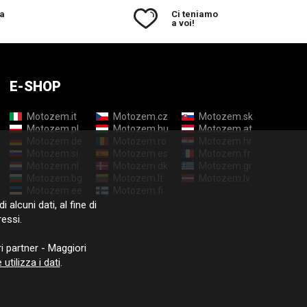
ricevuto il pacco era
a
Ci teniamo
piuttosto accartocciata
a voi!
e leggermente
danneggiata.
E-SHOP
Motozem.it
Motozem.cz
Motozem.sk
Motozem.pl
Motozem.hu
Motozem.at
Motozem.de
Motozem.ro
Motozem.hr
Motozem.si
Motozem.es
Motozem.fr
Motozem.nl
Motozem.dk
Motozem.gr
Motozem.bg
Motozem.lt
Motozem.lv
Motozem.ee
Motozem.fi
i alcuni dati, al fine di
ressi.
i partner - Maggiori
tilizza i dati
.