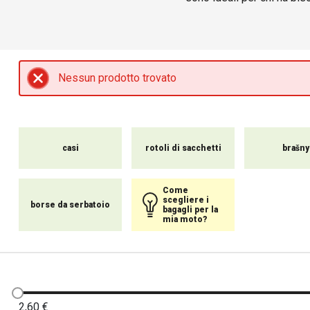
Offriamo un'ampia selezi
Ogni pezzo del nostro bagagl
dei vostri effetti personal
conto della facilità di install
Nessun prodotto trovato
casi
rotoli di sacchetti
brašny
Come
scegliere i
borse da serbatoio
bagagli per la
mia moto?
2,60
€