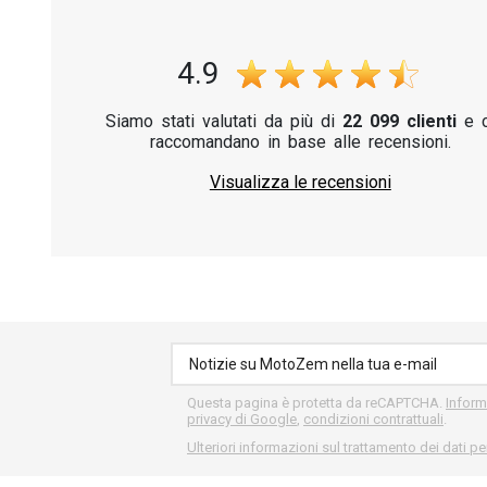
4.9
Siamo stati valutati da più di
22 099 clienti
e c
raccomandano in base alle recensioni.
Visualizza le recensioni
Questa pagina è protetta da reCAPTCHA.
Inform
privacy di Google
,
condizioni contrattuali
.
Ulteriori informazioni sul trattamento dei dati pe