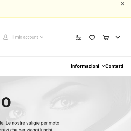
Il mio account
Informazioni
Contatti
TO
le. Le nostre valigie per moto
brevi che per viaggi lunghi.