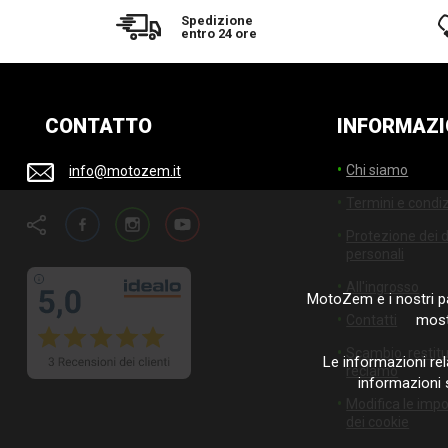
Spedizione
entro 24 ore
CONTATTO
INFORMAZI
Chi siamo
info@motozem.it
Termini e condiz
Facebook
Instagram
YouTube
Protezione dei d
personali
All'ingrosso
MotoZem e i nostri pa
mostr
Contatti
Scambio, restit
Le informazioni rel
reclamo
informazioni 
Modifica le imp
dei cookie