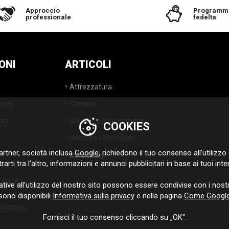
Approccio
Programm
professionale
fedelta
ONI
ARTICOLI
Attrezzatura
ioni
Carriera
ati
Consigli e suggerimenti
COOKIES
Notizie su MotoZem
rtner, società inclusa
Google
, richiedono il tuo consenso all'utilizzo d
altri articoli>
arti tra l'altro, informazioni e annunci pubblicitari in base ai tuoi inte
uzione,
ative all'utilizzo del nostro sito possono essere condivise con i nostr
sono disponibili
Informativa sulla privacy
e nella pagina
Come Google u
ostazioni
Fornisci il tuo consenso cliccando su „OK“.