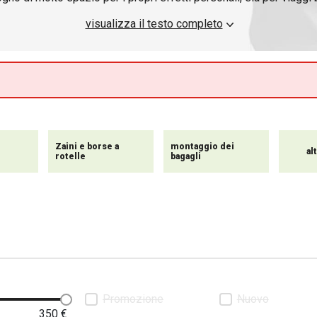
one di
valigie per moto
progettate per soddisfare diverse esige
visualizza il testo completo
io per moto è realizzato con materiali resistenti che assicurano
i in qualsiasi condizione di guida. Le nostre
valigie
e i nostri baga
azione e di accesso, per consentirvi di
riporre i
vostri effetti per
e di mettervi in
viaggio
.
Zaini e borse a
montaggio dei
al
rotelle
bagagli
Promozione
Nuovo
350
€