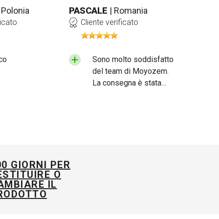
| Polonia
PASCALE
| Romania
ficato
Cliente verificato
co
Sono molto soddisfatto
del team di Moyozem.
La consegna è stata
rapida e il prodotto che
ho ricevuto è di ottima
qualità. Consiglierei
però di prestare un po’
più di attenzione al
modo in cui vengono
00 GIORNI PER
imballati i prodotti,
ESTITUIRE O
soprattutto
AMBIARE IL
considerando come i
RODOTTO
corrieri trattano i pacchi.
La scatola in cui ho