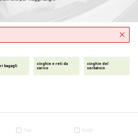
nze e preferenze di stile.
 la longevità e la protezione
gli sono progettati tenendo
sonali in modo rapido e
sicuro
cinghie e reti da
cinghie del
tri bagagli
carico
serbatoio
Top
Saldi