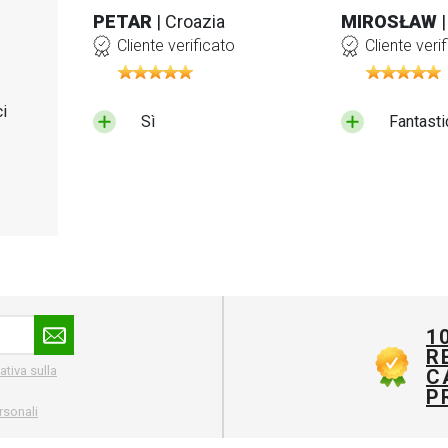
PETAR
| Croazia
MIROSŁAW
Cliente verificato
Cliente veri
i
Sì
Fantasti
1
R
ativa sulla
C
P
rsonali